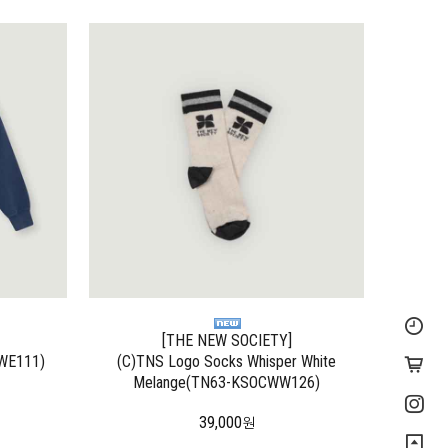
[THE NEW SOCIETY]
SWE111)
(C)TNS Logo Socks Whisper White
Melange(TN63-KSOCWW126)
39,000
원