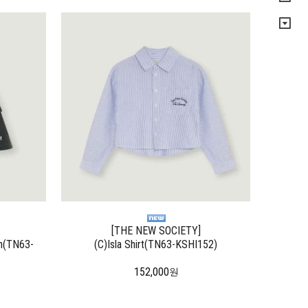
[THE NEW SOCIETY]
on(TN63-
(C)Isla Shirt(TN63-KSHI152)
152,000
원