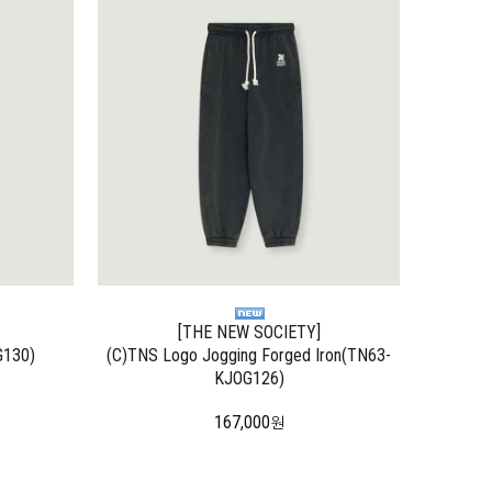
[THE NEW SOCIETY]
G130)
(C)TNS Logo Jogging Forged Iron(TN63-
KJOG126)
167,000
원