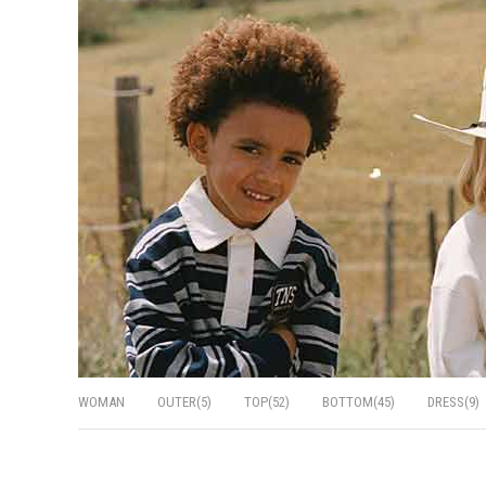
WOMAN
OUTER(5)
TOP(52)
BOTTOM(45)
DRESS(9)