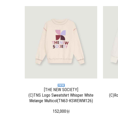
[THE NEW SOCIETY]
(C)TNS Logo Sweatshirt Whisper White
(C)R
Melange Multicol(TN63-KSWEWM126)
152,000
원