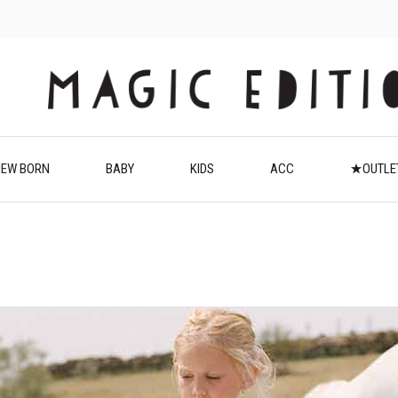
EW BORN
BABY
KIDS
ACC
★OUTL