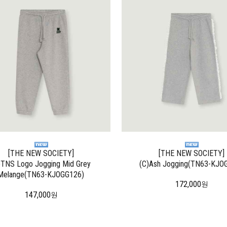
[THE NEW SOCIETY]
[THE NEW SOCIETY]
)TNS Logo Jogging Mid Grey
(C)Ash Jogging(TN63-KJO
Melange(TN63-KJOGG126)
172,000
원
147,000
원