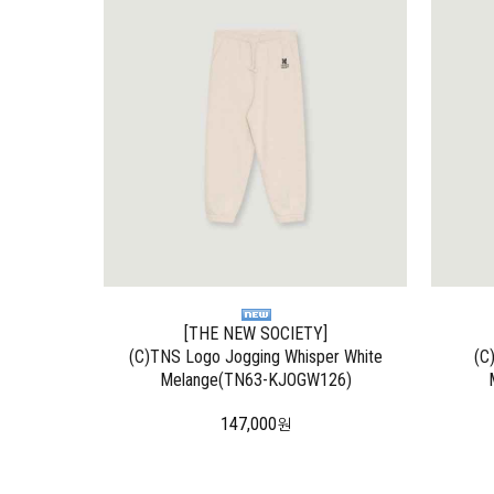
[THE NEW SOCIETY]
(C)TNS Logo Jogging Whisper White
(C
Melange(TN63-KJOGW126)
147,000
원