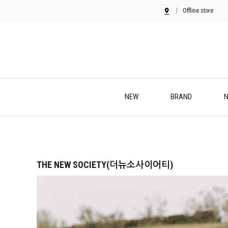
Offline store
NEW
BRAND
N
THE NEW SOCIETY(더뉴소사이어티)