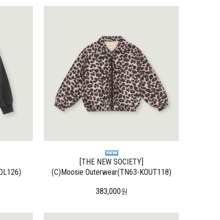
[THE NEW SOCIETY]
OL126)
(C)Moosie Outerwear(TN63-KOUT118)
383,000
원