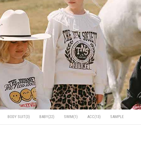
BODY SUIT(3)
BABY(22)
SWIM(1)
ACC(13)
SAMPLE