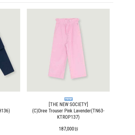
[THE NEW SOCIETY]
H136)
(C)Dree Trouser Pink Lavender(TN63-
KTROP137)
187,000
원