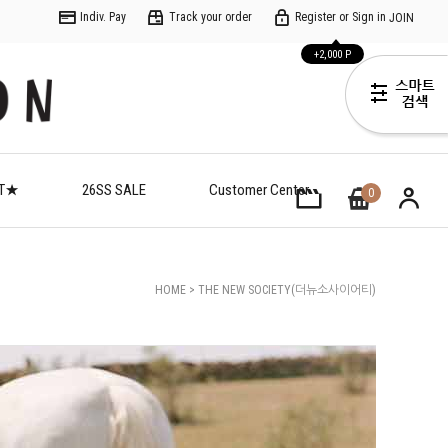
Indiv. Pay
Track your order
Register or Sign in
JOIN
+2,000 P
ET★
26SS SALE
Customer Center
0
HOME
>
THE NEW SOCIETY(더뉴소사이어티)