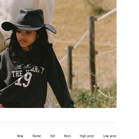
New
Name
Hot
Best
High price
Low price