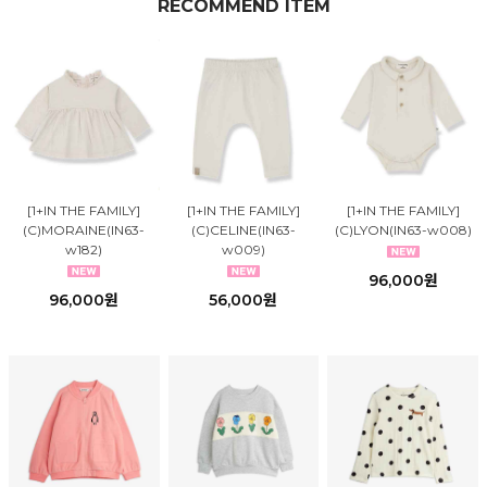
RECOMMEND ITEM
[1+IN THE FAMILY]
[1+IN THE FAMILY]
[1+IN THE FAMILY]
(C)MORAINE(IN63-
(C)CELINE(IN63-
(C)LYON(IN63-w008)
w182)
w009)
96,000원
96,000원
56,000원