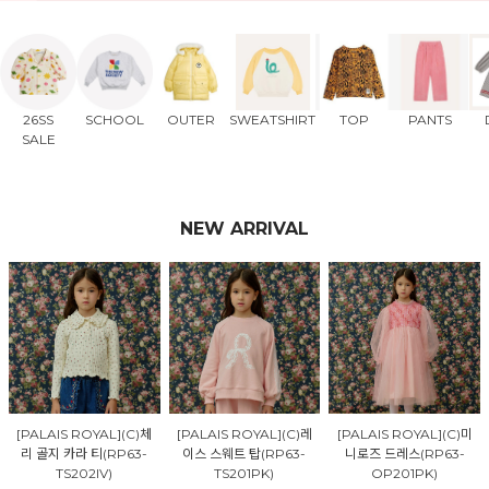
26SS
SCHOOL
OUTER
SWEATSHIRT
TOP
PANTS
SALE
NEW ARRIVAL
[PALAIS ROYAL](C)체
[PALAIS ROYAL](C)레
[PALAIS ROYAL](C)미
리 골지 카라 티(RP63-
이스 스웨트 탑(RP63-
니로즈 드레스(RP63-
TS202IV)
TS201PK)
OP201PK)