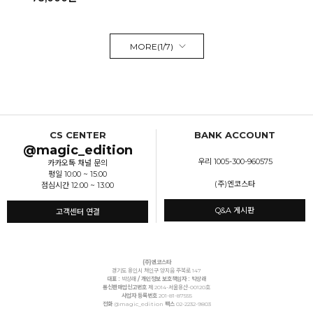
MORE(
1
/
7
)
CS CENTER
BANK ACCOUNT
@magic_edition
우리 1005-300-960575
카카오톡 채널 문의
평일 10:00 ~ 15:00
(주)엔코스타
점심시간 12:00 ~ 13:00
Q&A 게시판
고객센터 연결
(주)엔코스타
경기도 용인시 처인구 양지읍 주북로 147
대표 :
박상래
/ 개인정보 보호책임자 : 박상래
통신판매업신고번호
제 2014-서울용산-00120호
사업자 등록번호
201-81-87555
전화
@magic_edition
팩스
02-2232-9803