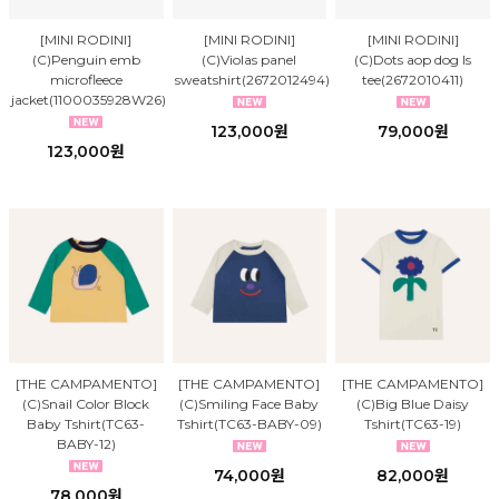
[MINI RODINI]
[MINI RODINI]
[MINI RODINI]
(C)Penguin emb
(C)Violas panel
(C)Dots aop dog ls
microfleece
sweatshirt(2672012494)
tee(2672010411)
jacket(1100035928W26)
123,000원
79,000원
123,000원
[THE CAMPAMENTO]
[THE CAMPAMENTO]
[THE CAMPAMENTO]
(C)Snail Color Block
(C)Smiling Face Baby
(C)Big Blue Daisy
Baby Tshirt(TC63-
Tshirt(TC63-BABY-09)
Tshirt(TC63-19)
BABY-12)
74,000원
82,000원
78,000원