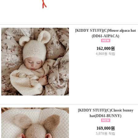
[KIDDY STUFF](C)Mouse alpaca hat
(DD61-AIPACA)
162,000원
4,860원 적립
[KIDDY STUFF](C)Classic bunny
hat(DD61-BUNNY)
169,000원
5,070원 적립