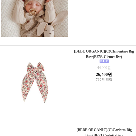
[BEBE ORGANIC](C)Clementine Big
Bow(BE53-ClemenBw)
44,000원
26,400원
790원 적립
[BEBE ORGANIC](C)Carlotta Big
Bow(BE53-CarlottaBw)