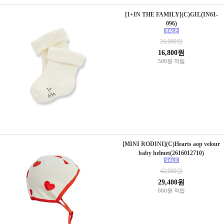
[1+IN THE FAMILY](C)GIL(IN61-
096)
24,000원
16,800원
500원 적립
[MINI RODINI](C)Hearts aop velour
baby helmet(2616012710)
42,000원
29,400원
880원 적립