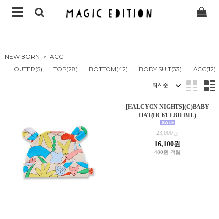
NEW BORN
ACC
OUTER(5)
TOP(28)
BOTTOM(42)
BODY SUIT(33)
ACC(12)
정렬
[HALCYON NIGHTS](C)BABY
HAT(HC61-LBH-BIL)
23,000원
16,100원
480원 적립