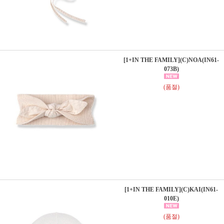
[1+IN THE FAMILY](C)NOA(IN61-
073B)
(품절)
[1+IN THE FAMILY](C)KAI(IN61-
010E)
(품절)