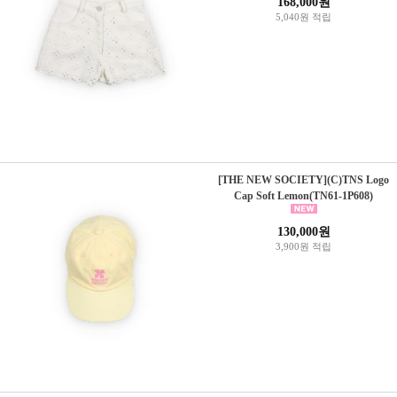
168,000원
5,040원 적립
[THE NEW SOCIETY](C)TNS Logo
Cap Soft Lemon(TN61-1P608)
130,000원
3,900원 적립