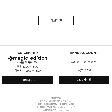
더보기 ▼
CS CENTER
BANK ACCOUNT
@magic_edition
우리 1005-300-960575
카카오톡 채널 문의
평일 10:00 ~ 15:00
(주)엔코스타
점심시간 12:00 ~ 13:00
Q&A 게시판
고객센터 연결
(주)엔코스타
경기도 용인시 처인구 양지읍 주북로 147
대표 :
박상래
/ 개인정보 보호책임자 : 박상래
통신판매업신고번호
제 2014-서울용산-00120호
사업자 등록번호
201-81-87555