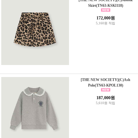
[THE NEW SOCIETY](C)Moosie
Skirt(TN63-KSKI118)
172,000원
5,160원 적립
[THE NEW SOCIETY](C)Ash
Polo(TN63-KPOL130)
187,000원
5,610원 적립