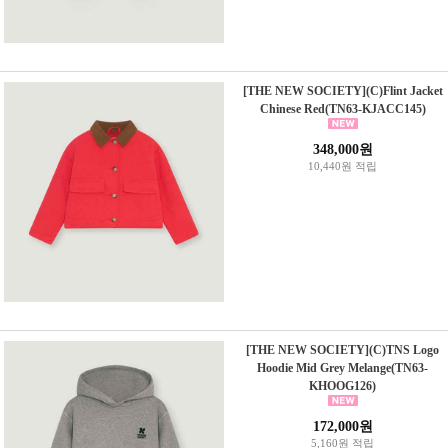
[THE NEW SOCIETY](C)Flint Jacket
Chinese Red(TN63-KJACC145)
348,000원
10,440원 적립
[THE NEW SOCIETY](C)TNS Logo
Hoodie Mid Grey Melange(TN63-
KHOOG126)
172,000원
5,160원 적립