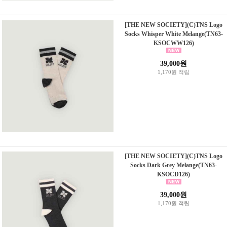
[THE NEW SOCIETY](C)TNS Logo
Socks Whisper White Melange(TN63-
KSOCWW126)
39,000원
1,170원 적립
[THE NEW SOCIETY](C)TNS Logo
Socks Dark Grey Melange(TN63-
KSOCD126)
39,000원
1,170원 적립