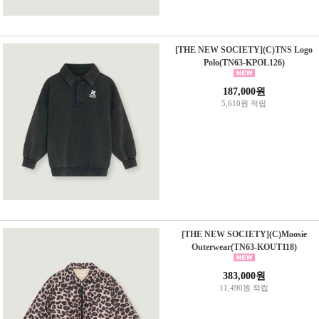
[THE NEW SOCIETY](C)TNS Logo
Polo(TN63-KPOL126)
187,000원
5,610원 적립
[THE NEW SOCIETY](C)Moosie
Outerwear(TN63-KOUT118)
383,000원
11,490원 적립