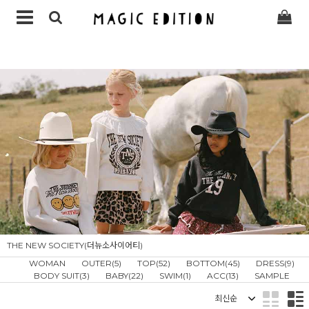
THE NEW SOCIETY(더뉴소사이어티)
WOMAN
OUTER(5)
TOP(52)
BOTTOM(45)
DRESS(9)
BODY SUIT(3)
BABY(22)
SWIM(1)
ACC(13)
SAMPLE
정렬