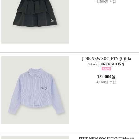
4,560원 적립
[THE NEW SOCIETY](C)Isla
Shirt(TN63-KSHI152)
152,000원
4,560원 적립