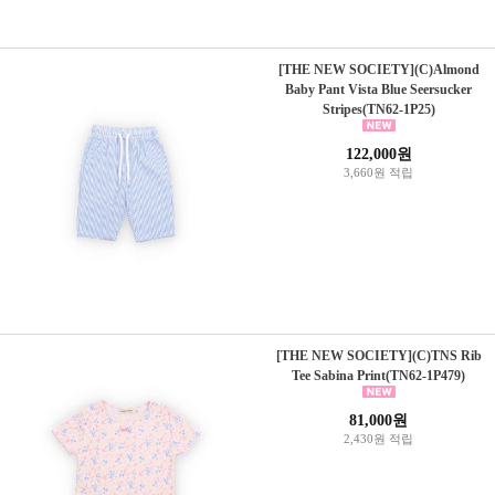
[THE NEW SOCIETY](C)Almond
Baby Pant Vista Blue Seersucker
Stripes(TN62-1P25)
122,000원
3,660원 적립
[THE NEW SOCIETY](C)TNS Rib
Tee Sabina Print(TN62-1P479)
81,000원
2,430원 적립