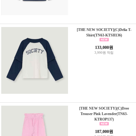
[THE NEW SOCIETY](C)Delia T-
Shirt(TN63-KTSH136)
133,000원
3,990원 적립
[THE NEW SOCIETY](C)Dree
Trouser Pink Lavender(TN63-
KTROP137)
187,000원