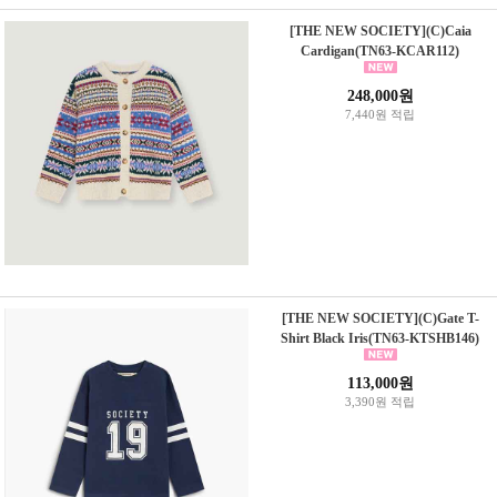
[THE NEW SOCIETY](C)Caia
Cardigan(TN63-KCAR112)
248,000원
7,440원 적립
[THE NEW SOCIETY](C)Gate T-
Shirt Black Iris(TN63-KTSHB146)
113,000원
3,390원 적립