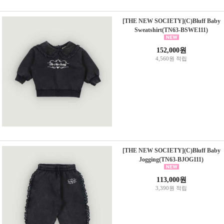
[THE NEW SOCIETY](C)Bluff Baby
Sweatshirt(TN63-BSWE111)
152,000원
4,560원 적립
[THE NEW SOCIETY](C)Bluff Baby
Jogging(TN63-BJOG111)
113,000원
3,390원 적립