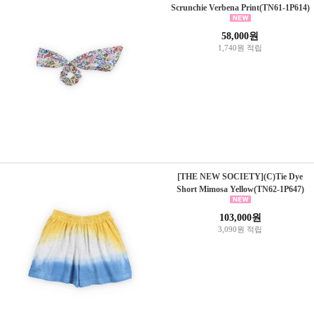
Scrunchie Verbena Print(TN61-1P614)
58,000원
1,740원 적립
[THE NEW SOCIETY](C)Tie Dye
Short Mimosa Yellow(TN62-1P647)
103,000원
3,090원 적립