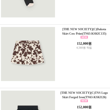
[THE NEW SOCIETY](C)Dakota
Skirt Cow Print(TN63-KSKIC135)
152,000원
4,560원 적립
[THE NEW SOCIETY](C)TNS Logo
Skirt Forged Iron(TN63-KSKI126)
152,000원