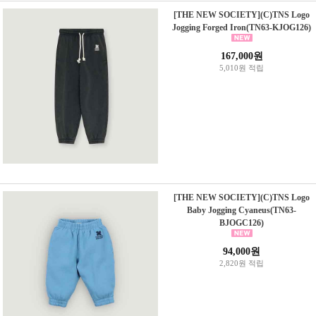
[THE NEW SOCIETY](C)TNS Logo
Jogging Forged Iron(TN63-KJOG126)
167,000원
5,010원 적립
[THE NEW SOCIETY](C)TNS Logo
Baby Jogging Cyaneus(TN63-
BJOGC126)
94,000원
2,820원 적립