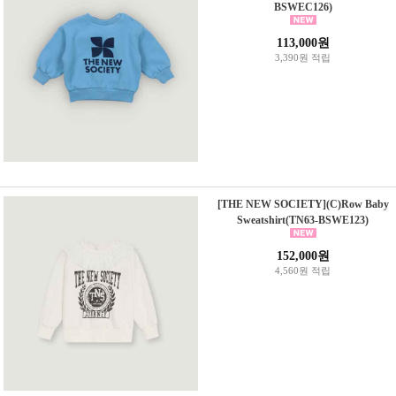
BSWEC126)
113,000원
3,390원 적립
[THE NEW SOCIETY](C)Row Baby
Sweatshirt(TN63-BSWE123)
152,000원
4,560원 적립