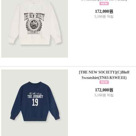
172,000원
5,160원 적립
[THE NEW SOCIETY](C)Bluff
Sweatshirt(TN63-KSWE111)
172,000원
5,160원 적립