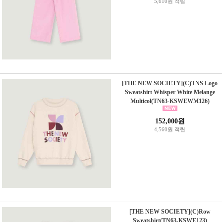
5,610원 적립
[THE NEW SOCIETY](C)TNS Logo
Sweatshirt Whisper White Melange
Multicol(TN63-KSWEWM126)
152,000원
4,560원 적립
[THE NEW SOCIETY](C)Row
Sweatshirt(TN63-KSWE123)