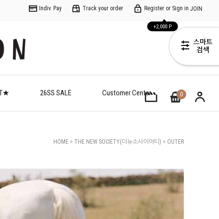
Indiv. Pay
Track your order
Register or Sign in
JOIN
+2,000 P
ET★
26SS SALE
Customer Center
0
HOME
>
THE NEW SOCIETY(더뉴소사이어티)
>
OUTER