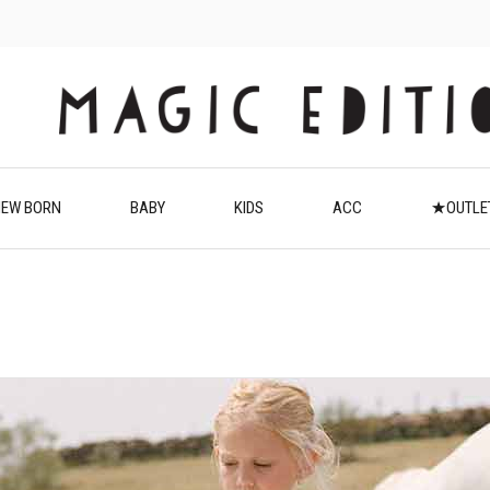
EW BORN
BABY
KIDS
ACC
★OUTL