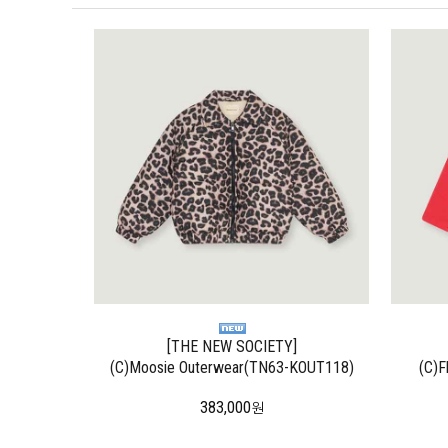
[THE NEW SOCIETY]
(C)Moosie Outerwear(TN63-KOUT118)
(C)F
383,000
원