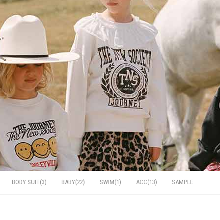
BODY SUIT(3)
BABY(22)
SWIM(1)
ACC(13)
SAMPLE