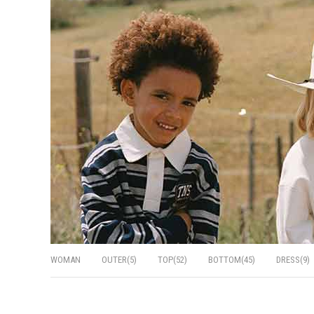
WOMAN
OUTER(5)
TOP(52)
BOTTOM(45)
DRESS(9)