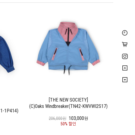
[THE NEW SOCIETY]
(C)Oaks Windbreaker(TN42-KWVWI2S17)
61-1P414)
103,000
206,000원
원
50% 할인