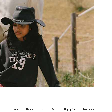
New
Name
Hot
Best
High price
Low price