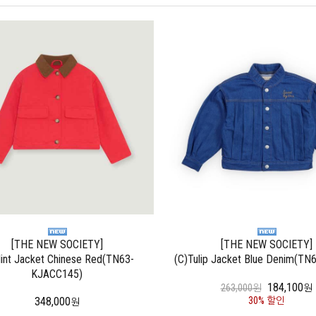
[THE NEW SOCIETY]
[THE NEW SOCIETY]
lint Jacket Chinese Red(TN63-
(C)Tulip Jacket Blue Denim(TN
KJACC145)
184,100
263,000원
원
30% 할인
348,000
원