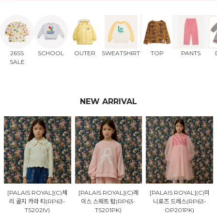
26SS
SCHOOL
OUTER
SWEATSHIRT
TOP
PANTS
SALE
NEW ARRIVAL
[PALAIS ROYAL](C)체
[PALAIS ROYAL](C)레
[PALAIS ROYAL](C)미
리 골지 카라 티(RP63-
이스 스웨트 탑(RP63-
니로즈 드레스(RP63-
TS202IV)
TS201PK)
OP201PK)