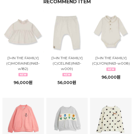
RECOMMEND ITEM
[1+IN THE FAMILY]
[1+IN THE FAMILY]
[1+IN THE FAMILY]
(C)MORAINE(IN63-
(C)CELINE(IN63-
(C)LYON(IN63-w008)
w182)
w009)
96,000원
96,000원
56,000원