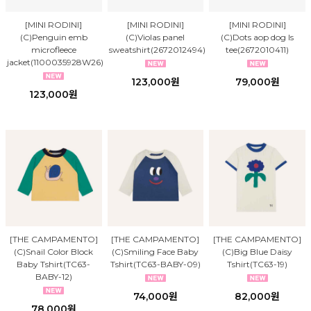
[MINI RODINI]
[MINI RODINI]
[MINI RODINI]
(C)Penguin emb
(C)Violas panel
(C)Dots aop dog ls
microfleece
sweatshirt(2672012494)
tee(2672010411)
jacket(1100035928W26)
123,000원
79,000원
123,000원
[THE CAMPAMENTO]
[THE CAMPAMENTO]
[THE CAMPAMENTO]
(C)Snail Color Block
(C)Smiling Face Baby
(C)Big Blue Daisy
Baby Tshirt(TC63-
Tshirt(TC63-BABY-09)
Tshirt(TC63-19)
BABY-12)
74,000원
82,000원
78,000원