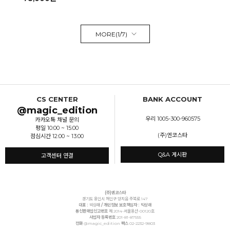
MORE(
1
/
7
)
CS CENTER
BANK ACCOUNT
@magic_edition
우리 1005-300-960575
카카오톡 채널 문의
평일 10:00 ~ 15:00
(주)엔코스타
점심시간 12:00 ~ 13:00
Q&A 게시판
고객센터 연결
(주)엔코스타
경기도 용인시 처인구 양지읍 주북로 147
대표 :
박상래
/ 개인정보 보호책임자 : 박상래
통신판매업신고번호
제 2014-서울용산-00120호
사업자 등록번호
201-81-87555
전화
@magic_edition
팩스
02-2232-9803