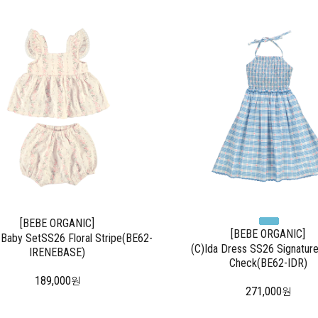
[BEBE ORGANIC]
[BEBE ORGANIC]
 Baby SetSS26 Floral Stripe(BE62-
(C)Ida Dress SS26 Signature
IRENEBASE)
Check(BE62-IDR)
189,000
원
271,000
원