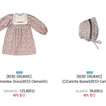
[BEBE ORGANIC]
[BEBE ORGANIC]
ementine Dress(BE53-ClemenDr)
(C)Carlotta Bonnet(BE53-Carl
125,400
36,600
209,000원
원
61,000원
원
40% 할인
40% 할인