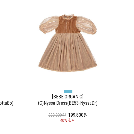
[BEBE ORGANIC]
ottaBo)
(C)Nyssa Dress(BE53-NyssaDr)
199,800
333,000원
원
40% 할인