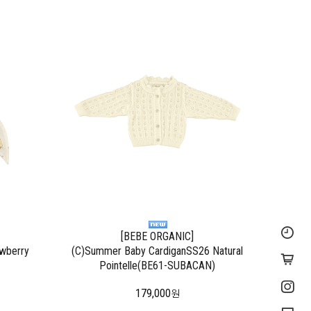
[BEBE ORGANIC]
wberry
(C)Summer Baby CardiganSS26 Natural
Pointelle(BE61-SUBACAN)
179,000
원