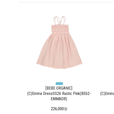
[BEBE ORGANIC]
(C)Emma DressSS26 Rustic Pink(BE62-
(C)Emma
EMMADR)
226,000
원