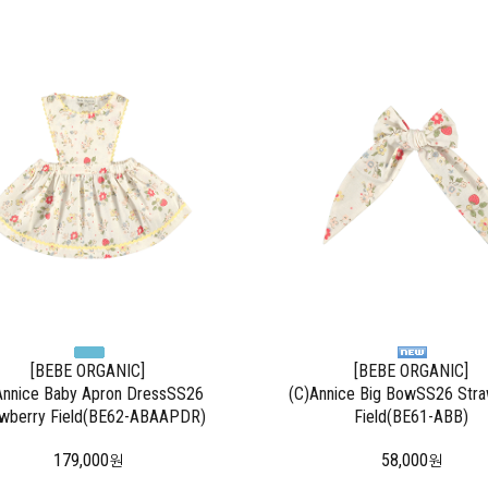
[BEBE ORGANIC]
[BEBE ORGANIC]
Annice Baby Apron DressSS26
(C)Annice Big BowSS26 Stra
awberry Field(BE62-ABAAPDR)
Field(BE61-ABB)
179,000
58,000
원
원