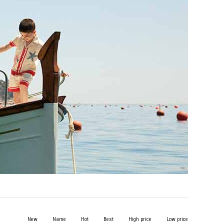
New
Name
Hot
Best
High price
Low price