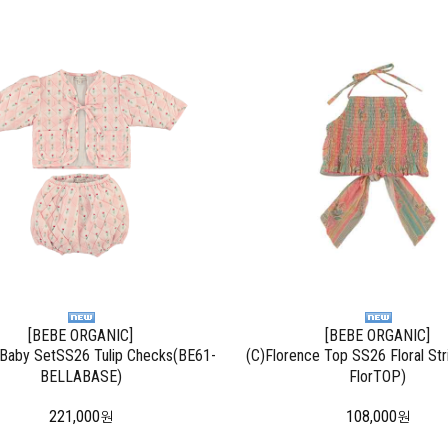
[BEBE ORGANIC]
[BEBE ORGANIC]
 Baby SetSS26 Tulip Checks(BE61-
(C)Florence Top SS26 Floral St
BELLABASE)
FlorTOP)
221,000
108,000
원
원