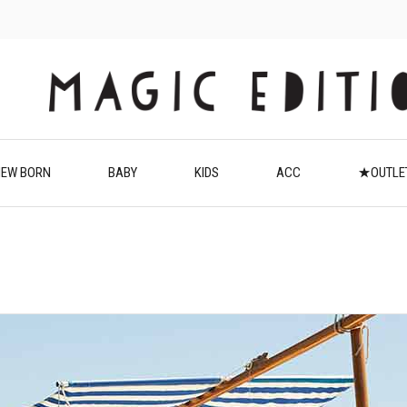
EW BORN
BABY
KIDS
ACC
★OUTL