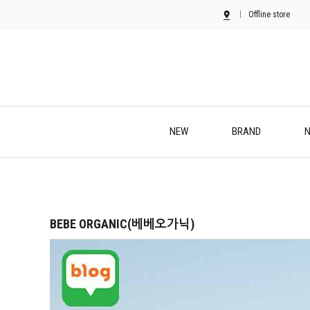
Offline store
NEW
BRAND
N
BEBE ORGANIC(베베오가닉)