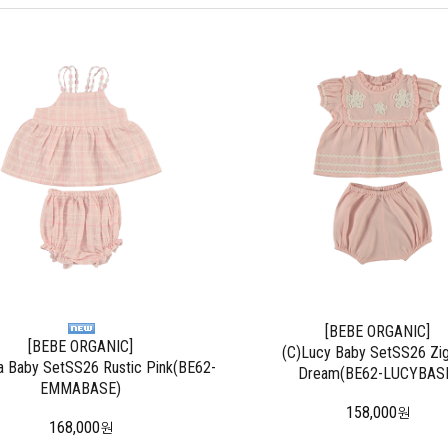
[BEBE ORGANIC]
[BEBE ORGANIC]
(C)Lucy Baby SetSS26 Zi
 Baby SetSS26 Rustic Pink(BE62-
Dream(BE62-LUCYBAS
EMMABASE)
158,000
원
168,000
원