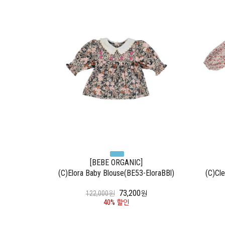
[BEBE ORGANIC]
(C)Elora Baby Blouse(BE53-EloraBBl)
(C)Cl
73,200
122,000원
원
40% 할인