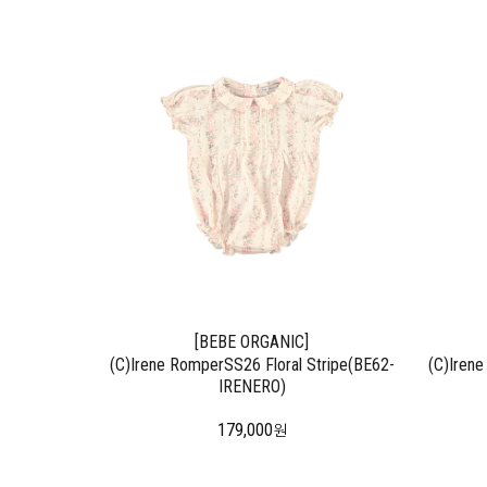
[BEBE ORGANIC]
(C)Irene RomperSS26 Floral Stripe(BE62-
(C)Irene
IRENERO)
179,000
원