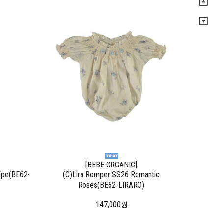
[BEBE ORGANIC]
ripe(BE62-
(C)Lira Romper SS26 Romantic
Roses(BE62-LIRARO)
147,000
원