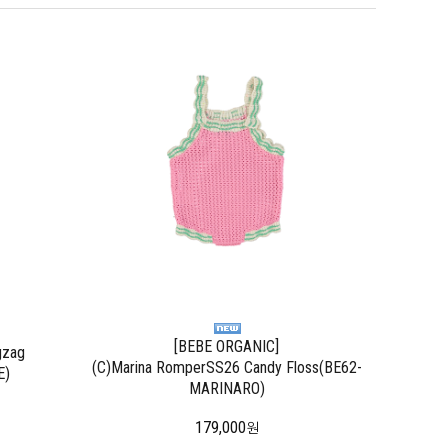
[BEBE ORGANIC]
gzag
(C)Marina RomperSS26 Candy Floss(BE62-
E)
MARINARO)
179,000
원