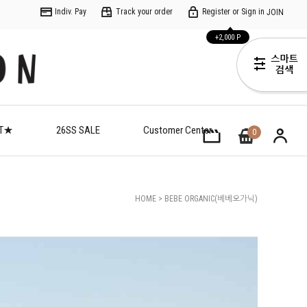
Indiv. Pay
Track your order
Register or Sign in
JOIN
+2,000 P
ET★
26SS SALE
Customer Center
0
HOME
>
BEBE ORGANIC(베베오가닉)