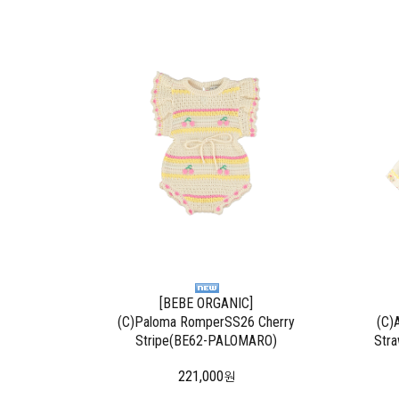
[BEBE ORGANIC]
(C)Paloma RomperSS26 Cherry
(C)
Stripe(BE62-PALOMARO)
Str
221,000
원