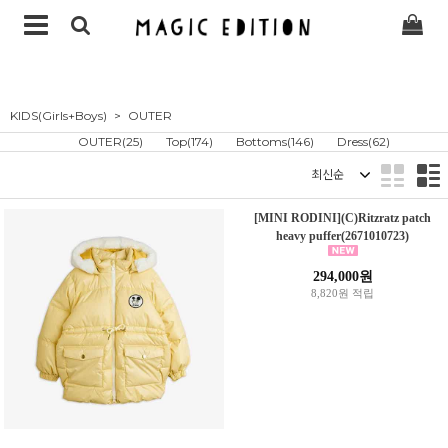
KIDS(Girls+Boys)
OUTER
OUTER(25)
Top(174)
Bottoms(146)
Dress(62)
정렬
[MINI RODINI](C)Ritzratz patch
heavy puffer(2671010723)
294,000원
8,820원 적립