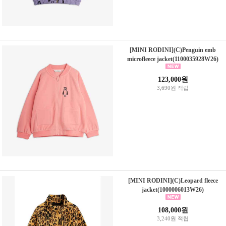
[MINI RODINI](C)Penguin emb
microfleece jacket(1100035928W26)
123,000원
3,690원 적립
[MINI RODINI](C)Leopard fleece
jacket(1000006013W26)
108,000원
3,240원 적립