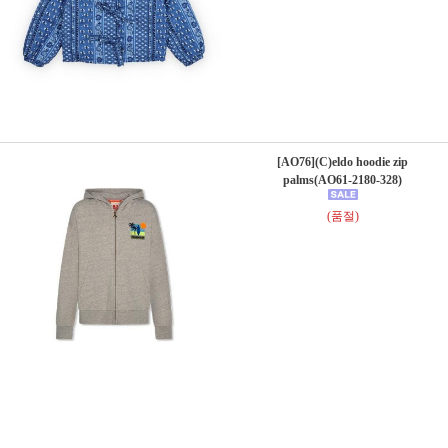
[AO76](C)eldo hoodie zip
palms(AO61-2180-328)
(품절)