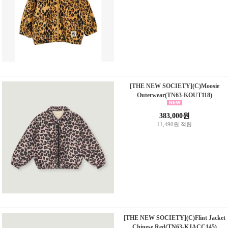
[THE NEW SOCIETY](C)Moosie
Outerwear(TN63-KOUT118)
383,000원
11,490원 적립
[THE NEW SOCIETY](C)Flint Jacket
Chinese Red(TN63-KJACC145)