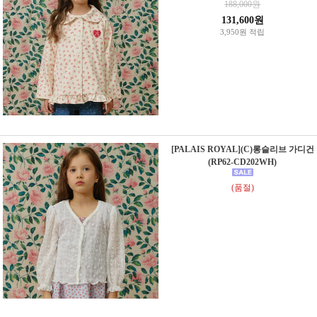
188,000원
131,600원
3,950원 적립
[PALAIS ROYAL](C)롱슬리브 가디건
(RP62-CD202WH)
(품절)