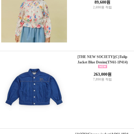
89,600원
2,690원 적립
[THE NEW SOCIETY](C)Tulip
Jacket Blue Denim(TN61-1P414)
263,000원
7,890원 적립