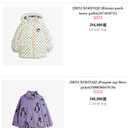
[MINI RODINI](C)Ritzratz patch
heavy puffer(2671010711)
294,000원
8,820원 적립
[MINI RODINI](C)Penguin aop fleece
jacket(1100036645W26)
108,000원
3,240원 적립