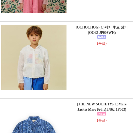
[OCHOCHOG](C)저지 후드 점퍼
(OG62-JP003WH)
(품절)
[THE NEW SOCIETY](C)Mare
Jacket Mare Print(TN62-1P503)
(품절)