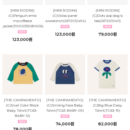
[MINI RODINI]
[MINI RODINI]
[MINI RODINI]
(C)Penguin emb
(C)Violas panel
(C)Dots aop dog ls
microfleece
sweatshirt(2672012494)
tee(2672010411)
jacket(1100035928W26)
123,000원
79,000원
123,000원
[THE CAMPAMENTO]
[THE CAMPAMENTO]
[THE CAMPAMENTO]
(C)Snail Color Block
(C)Smiling Face Baby
(C)Big Blue Daisy
Baby Tshirt(TC63-
Tshirt(TC63-BABY-09)
Tshirt(TC63-19)
BABY-12)
74,000원
82,000원
78,000원