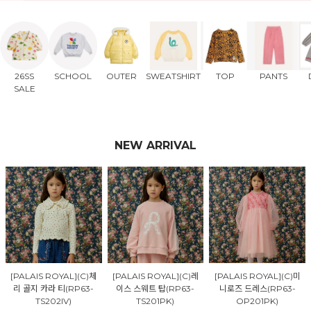
26SS
SCHOOL
OUTER
SWEATSHIRT
TOP
PANTS
SALE
NEW ARRIVAL
[PALAIS ROYAL](C)체
[PALAIS ROYAL](C)레
[PALAIS ROYAL](C)미
리 골지 카라 티(RP63-
이스 스웨트 탑(RP63-
니로즈 드레스(RP63-
TS202IV)
TS201PK)
OP201PK)