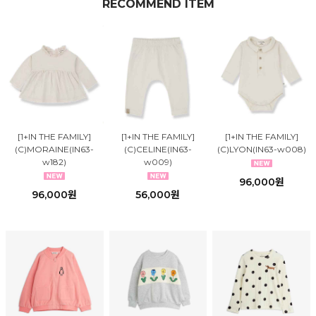
RECOMMEND ITEM
[1+IN THE FAMILY]
[1+IN THE FAMILY]
[1+IN THE FAMILY]
(C)MORAINE(IN63-
(C)CELINE(IN63-
(C)LYON(IN63-w008)
w182)
w009)
96,000원
96,000원
56,000원