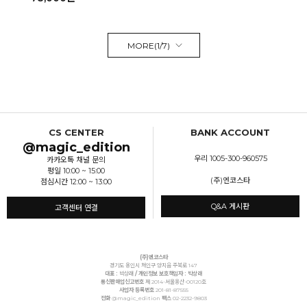
MORE(
1
/
7
)
CS CENTER
BANK ACCOUNT
@magic_edition
우리 1005-300-960575
카카오톡 채널 문의
평일 10:00 ~ 15:00
(주)엔코스타
점심시간 12:00 ~ 13:00
Q&A 게시판
고객센터 연결
(주)엔코스타
경기도 용인시 처인구 양지읍 주북로 147
대표 :
박상래
/ 개인정보 보호책임자 : 박상래
통신판매업신고번호
제 2014-서울용산-00120호
사업자 등록번호
201-81-87555
전화
@magic_edition
팩스
02-2232-9803