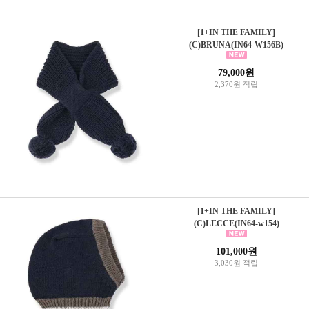
[1+IN THE FAMILY]
(C)BRUNA(IN64-W156B)
79,000원
2,370원 적립
[1+IN THE FAMILY]
(C)LECCE(IN64-w154)
101,000원
3,030원 적립