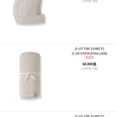
3,030원 적립
[1+IN THE FAMILY]
(C)JEANINE(IN64-w026)
68,000원
2,040원 적립
[1+IN THE FAMILY]