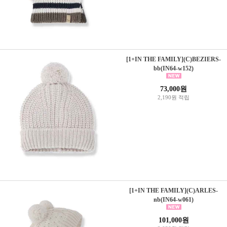
[1+IN THE FAMILY](C)BEZIERS-
bb(IN64-w152)
73,000원
2,190원 적립
[1+IN THE FAMILY](C)ARLES-
nb(IN64-w061)
101,000원