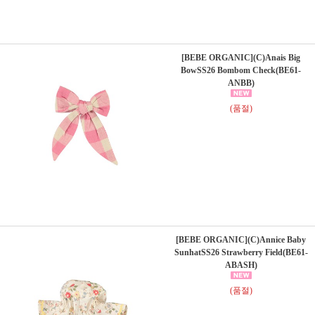
[BEBE ORGANIC](C)Anais Big
BowSS26 Bombom Check(BE61-
ANBB)
(품절)
[BEBE ORGANIC](C)Annice Baby
SunhatSS26 Strawberry Field(BE61-
ABASH)
(품절)