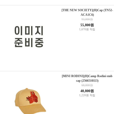
[THE NEW SOCIETY](H)Cap (TN52-
ACA1C6)
93,000원
55,800원
1,670원 적립
[MINI RODINI](H)Camp Rodini emb
cap (2566510113)
68,000원
40,800원
1,220원 적립