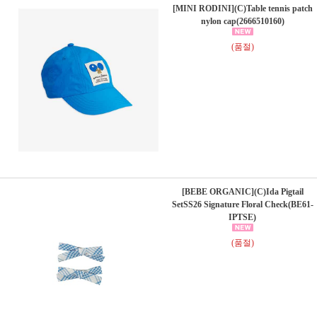
[MINI RODINI](C)Table tennis patch
nylon cap(2666510160)
(품절)
[BEBE ORGANIC](C)Ida Pigtail
SetSS26 Signature Floral Check(BE61-
IPTSE)
(품절)