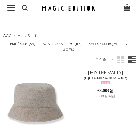
ACC
Hat / Scarf
Hat / Scarf(39)
SUNGLASS
Bag(7)
Shoes / Socks(79)
GIFT
BOX(3)
정렬
[1+IN THE FAMILY]
(C)COSENZA(IN64-w162)
68,000원
2,040원 적립