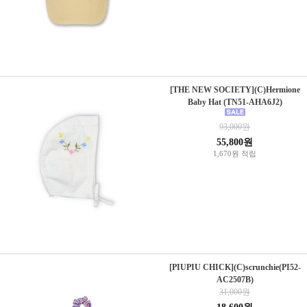
[THE NEW SOCIETY](C)Hermione
Baby Hat (TN51-AHA6J2)
93,000원
55,800원
1,670원 적립
[PIUPIU CHICK](C)scrunchie(PI52-
AC2507B)
31,000원