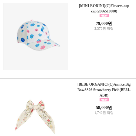
[MINI RODINI](C)Flowers aop
cap(2666510000)
79,000원
2,370원 적립
[BEBE ORGANIC](C)Annice Big
BowSS26 Strawberry Field(BE61-
ABB)
58,000원
1,740원 적립