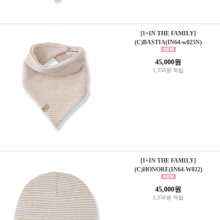
[1+IN THE FAMILY]
(C)BASTIA(IN64-w025N)
45,000원
1,350원 적립
[1+IN THE FAMILY]
(C)HONORE(IN64-W022)
45,000원
1,350원 적립