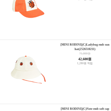
[MINI RODINI](C)Ladybug emb sun
hat(2526510211)
71,000원
42,600원
1,280원 적립
[MINI RODINI](C)Note emb soft cap