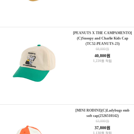
[PEANUTS X THE CAMPAMENTO]
(C)Snoopy and Charlie Kids Cap
(TC52-PEANUTS-23)
68,000원
40,800원
1,220원 적립
[MINI RODINI](C)Ladybugs emb
soft cap(2526510142)
63,000원
37,800원
1,130원 적립