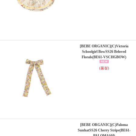
[BEBE ORGANIC](C)Victoria
Schoolgirl BowSS26 Beloved
Florals(BE61-VSCHGBOW)
(품절)
[BEBE ORGANIC](C)Paloma
SunhatSS26 Cherry Stripe(BE61-
PALOMASH)