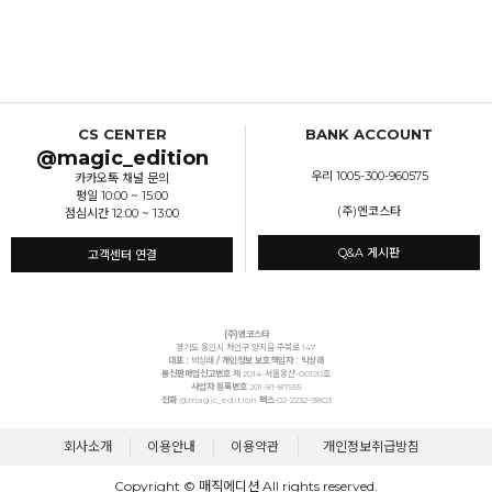
CS CENTER
BANK ACCOUNT
@magic_edition
우리 1005-300-960575
카카오톡 채널 문의
평일 10:00 ~ 15:00
(주)엔코스타
점심시간 12:00 ~ 13:00
Q&A 게시판
고객센터 연결
(주)엔코스타
경기도 용인시 처인구 양지읍 주북로 147
대표 :
박상래
/ 개인정보 보호책임자 : 박상래
통신판매업신고번호
제 2014-서울용산-00120호
사업자 등록번호
201-81-87555
전화
@magic_edition
팩스
02-2232-9803
회사소개
이용안내
이용약관
개인정보취급방침
Copyright © 매직에디션 All rights reserved.