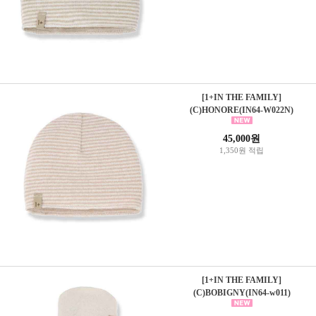
[1+IN THE FAMILY]
(C)HONORE(IN64-W022N)
45,000원
1,350원 적립
[1+IN THE FAMILY]
(C)BOBIGNY(IN64-w011)