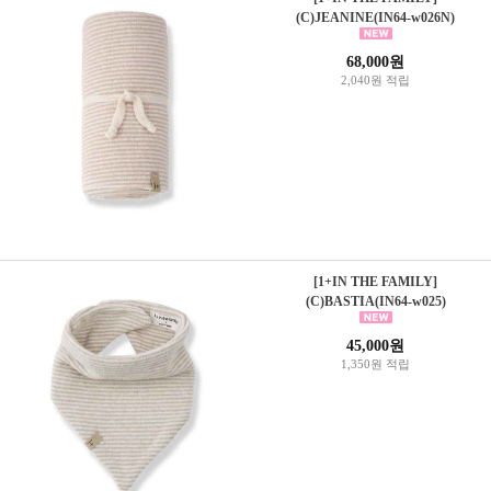
(C)JEANINE(IN64-w026N)
68,000원
2,040원 적립
[1+IN THE FAMILY]
(C)BASTIA(IN64-w025)
45,000원
1,350원 적립