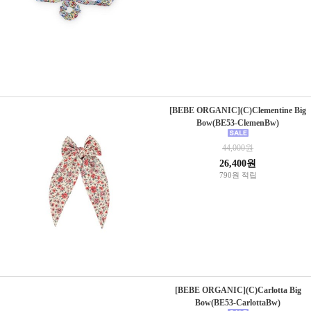
[BEBE ORGANIC](C)Clementine Big
Bow(BE53-ClemenBw)
44,000원
26,400원
790원 적립
[BEBE ORGANIC](C)Carlotta Big
Bow(BE53-CarlottaBw)