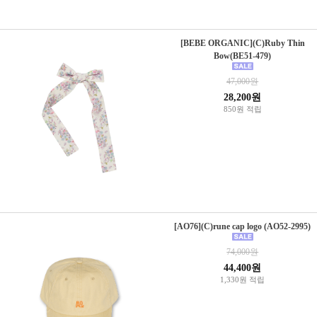
[BEBE ORGANIC](C)Ruby Thin
Bow(BE51-479)
47,000원
28,200원
850원 적립
[AO76](C)rune cap logo (AO52-2995)
74,000원
44,400원
1,330원 적립