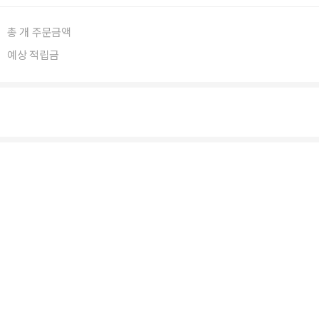
총
개 주문금액
예상 적립금