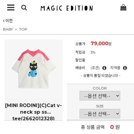
이전
BABY
TOP
79,000
상품가
원
적립금
3%
할인율
배송비
(조건)
지역별
- 상품이 품절 되었습니다 -
COLOR
[MINI RODINI](C)Cat v-
SIZE
neck sp ss
tee(2662012328)
0
원
총 상품 금액