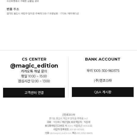
CS CENTER
BANK ACCOUNT
@magic_edition
우리 1005-300-960575
카카오톡 채널 문의
평일 10:00 ~ 15:00
(주)엔코스타
점심시간 12:00 ~ 13:00
Q&A 게시판
고객센터 연결
(주)엔코스타
경기도 용인시 처인구 양지읍 주북로 147
대표 :
박상래
/ 개인정보 보호책임자 : 박상래
통신판매업신고번호
제 2014-서울용산-00120호
사업자 등록번호
201-81-87555
전화
@magic_edition
팩스
02-2232-9803