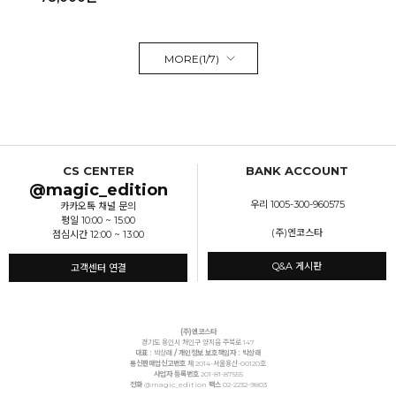
MORE(
1
/
7
)
CS CENTER
BANK ACCOUNT
@magic_edition
우리 1005-300-960575
카카오톡 채널 문의
평일 10:00 ~ 15:00
(주)엔코스타
점심시간 12:00 ~ 13:00
Q&A 게시판
고객센터 연결
(주)엔코스타
경기도 용인시 처인구 양지읍 주북로 147
대표 :
박상래
/ 개인정보 보호책임자 : 박상래
통신판매업신고번호
제 2014-서울용산-00120호
사업자 등록번호
201-81-87555
전화
@magic_edition
팩스
02-2232-9803