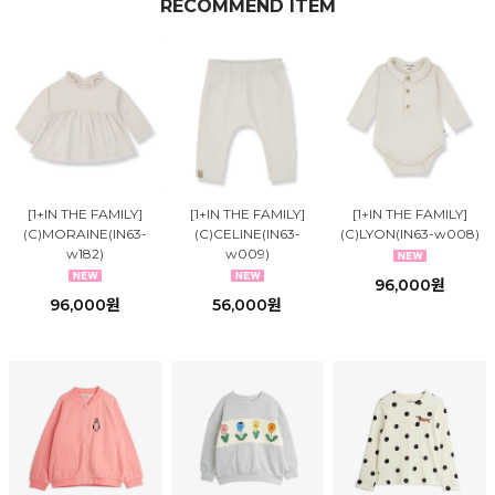
RECOMMEND ITEM
[1+IN THE FAMILY]
[1+IN THE FAMILY]
[1+IN THE FAMILY]
(C)MORAINE(IN63-
(C)CELINE(IN63-
(C)LYON(IN63-w008)
w182)
w009)
96,000원
96,000원
56,000원