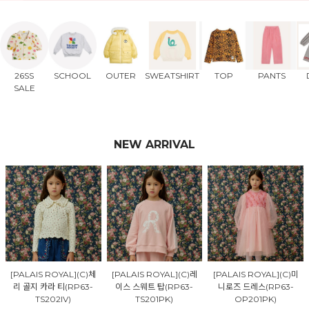
26SS
SCHOOL
OUTER
SWEATSHIRT
TOP
PANTS
SALE
NEW ARRIVAL
[PALAIS ROYAL](C)체
[PALAIS ROYAL](C)레
[PALAIS ROYAL](C)미
리 골지 카라 티(RP63-
이스 스웨트 탑(RP63-
니로즈 드레스(RP63-
TS202IV)
TS201PK)
OP201PK)