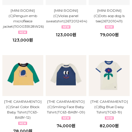
[MINI RODINI]
[MINI RODINI]
[MINI RODINI]
(C)Penguin emb
(C)Violas panel
(C)Dots aop dog ls
microfleece
sweatshirt(2672012494)
tee(2672010411)
jacket(1100035928W26)
123,000원
79,000원
123,000원
[THE CAMPAMENTO]
[THE CAMPAMENTO]
[THE CAMPAMENTO]
(C)Snail Color Block
(C)Smiling Face Baby
(C)Big Blue Daisy
Baby Tshirt(TC63-
Tshirt(TC63-BABY-09)
Tshirt(TC63-19)
BABY-12)
74,000원
82,000원
78,000원