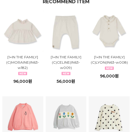
RECOMMEND ITEM
[1+IN THE FAMILY]
[1+IN THE FAMILY]
[1+IN THE FAMILY]
(C)MORAINE(IN63-
(C)CELINE(IN63-
(C)LYON(IN63-w008)
w182)
w009)
96,000원
96,000원
56,000원