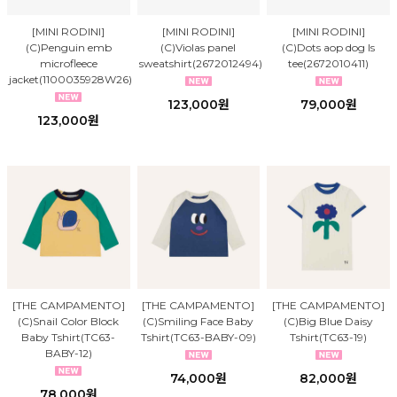
[MINI RODINI]
[MINI RODINI]
[MINI RODINI]
(C)Penguin emb
(C)Violas panel
(C)Dots aop dog ls
microfleece
sweatshirt(2672012494)
tee(2672010411)
jacket(1100035928W26)
123,000원
79,000원
123,000원
[THE CAMPAMENTO]
[THE CAMPAMENTO]
[THE CAMPAMENTO]
(C)Snail Color Block
(C)Smiling Face Baby
(C)Big Blue Daisy
Baby Tshirt(TC63-
Tshirt(TC63-BABY-09)
Tshirt(TC63-19)
BABY-12)
74,000원
82,000원
78,000원