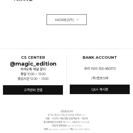
MORE(
1
/
7
)
CS CENTER
BANK ACCOUNT
@magic_edition
우리 1005-300-960575
카카오톡 채널 문의
평일 10:00 ~ 15:00
(주)엔코스타
점심시간 12:00 ~ 13:00
Q&A 게시판
고객센터 연결
(주)엔코스타
경기도 용인시 처인구 양지읍 주북로 147
대표 :
박상래
/ 개인정보 보호책임자 : 박상래
통신판매업신고번호
제 2014-서울용산-00120호
사업자 등록번호
201-81-87555
전화
@magic_edition
팩스
02-2232-9803