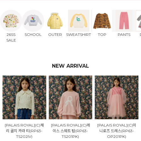
26SS
SCHOOL
OUTER
SWEATSHIRT
TOP
PANTS
SALE
NEW ARRIVAL
[PALAIS ROYAL](C)체
[PALAIS ROYAL](C)레
[PALAIS ROYAL](C)미
리 골지 카라 티(RP63-
이스 스웨트 탑(RP63-
니로즈 드레스(RP63-
TS202IV)
TS201PK)
OP201PK)