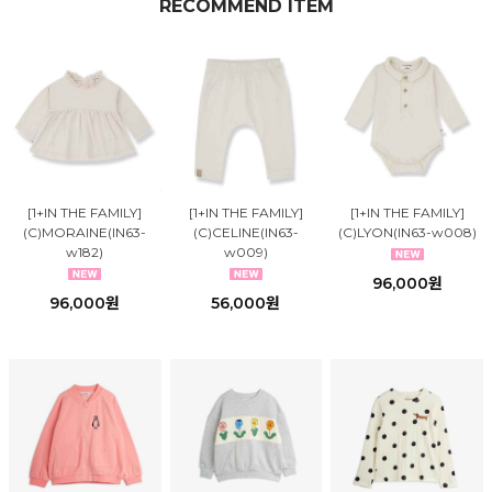
RECOMMEND ITEM
[1+IN THE FAMILY]
[1+IN THE FAMILY]
[1+IN THE FAMILY]
(C)MORAINE(IN63-
(C)CELINE(IN63-
(C)LYON(IN63-w008)
w182)
w009)
96,000원
96,000원
56,000원