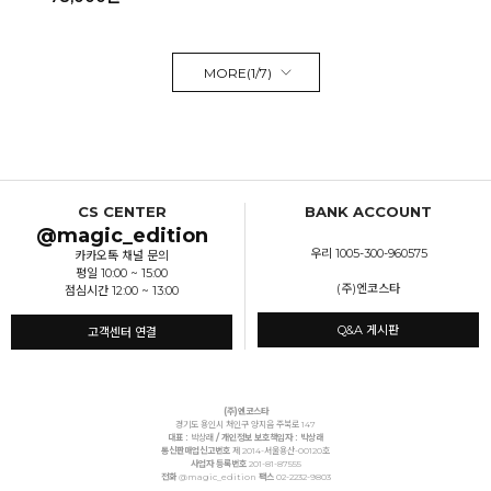
MORE(
1
/
7
)
CS CENTER
BANK ACCOUNT
@magic_edition
우리 1005-300-960575
카카오톡 채널 문의
평일 10:00 ~ 15:00
(주)엔코스타
점심시간 12:00 ~ 13:00
Q&A 게시판
고객센터 연결
(주)엔코스타
경기도 용인시 처인구 양지읍 주북로 147
대표 :
박상래
/ 개인정보 보호책임자 : 박상래
통신판매업신고번호
제 2014-서울용산-00120호
사업자 등록번호
201-81-87555
전화
@magic_edition
팩스
02-2232-9803