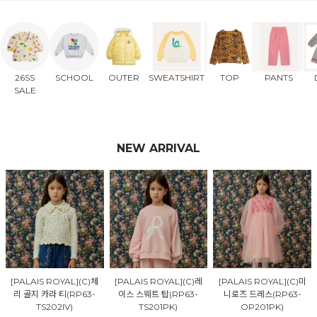
26SS
SCHOOL
OUTER
SWEATSHIRT
TOP
PANTS
SALE
NEW ARRIVAL
[PALAIS ROYAL](C)체
[PALAIS ROYAL](C)레
[PALAIS ROYAL](C)미
리 골지 카라 티(RP63-
이스 스웨트 탑(RP63-
니로즈 드레스(RP63-
TS202IV)
TS201PK)
OP201PK)