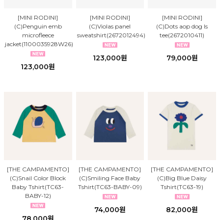
[MINI RODINI]
[MINI RODINI]
[MINI RODINI]
(C)Penguin emb
(C)Violas panel
(C)Dots aop dog ls
microfleece
sweatshirt(2672012494)
tee(2672010411)
jacket(1100035928W26)
123,000원
79,000원
123,000원
[THE CAMPAMENTO]
[THE CAMPAMENTO]
[THE CAMPAMENTO]
(C)Snail Color Block
(C)Smiling Face Baby
(C)Big Blue Daisy
Baby Tshirt(TC63-
Tshirt(TC63-BABY-09)
Tshirt(TC63-19)
BABY-12)
74,000원
82,000원
78,000원