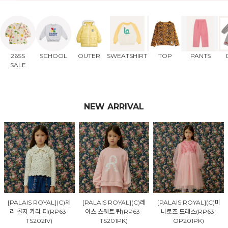
26SS
SCHOOL
OUTER
SWEATSHIRT
TOP
PANTS
SALE
NEW ARRIVAL
[PALAIS ROYAL](C)체
[PALAIS ROYAL](C)레
[PALAIS ROYAL](C)미
리 골지 카라 티(RP63-
이스 스웨트 탑(RP63-
니로즈 드레스(RP63-
TS202IV)
TS201PK)
OP201PK)