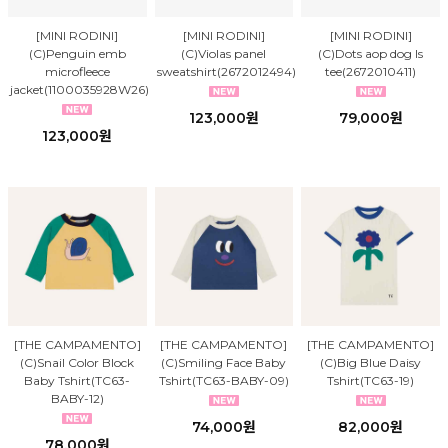
[MINI RODINI]
[MINI RODINI]
[MINI RODINI]
(C)Penguin emb
(C)Violas panel
(C)Dots aop dog ls
microfleece
sweatshirt(2672012494)
tee(2672010411)
jacket(1100035928W26)
123,000원
79,000원
123,000원
[THE CAMPAMENTO]
[THE CAMPAMENTO]
[THE CAMPAMENTO]
(C)Snail Color Block
(C)Smiling Face Baby
(C)Big Blue Daisy
Baby Tshirt(TC63-
Tshirt(TC63-BABY-09)
Tshirt(TC63-19)
BABY-12)
74,000원
82,000원
78,000원