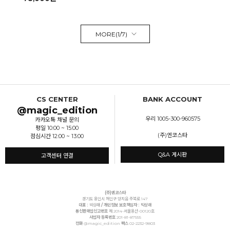
MORE(
1
/
7
)
CS CENTER
BANK ACCOUNT
@magic_edition
우리 1005-300-960575
카카오톡 채널 문의
평일 10:00 ~ 15:00
(주)엔코스타
점심시간 12:00 ~ 13:00
Q&A 게시판
고객센터 연결
(주)엔코스타
경기도 용인시 처인구 양지읍 주북로 147
대표 :
박상래
/ 개인정보 보호책임자 : 박상래
통신판매업신고번호
제 2014-서울용산-00120호
사업자 등록번호
201-81-87555
전화
@magic_edition
팩스
02-2232-9803