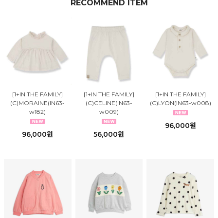
RECOMMEND ITEM
[1+IN THE FAMILY]
[1+IN THE FAMILY]
[1+IN THE FAMILY]
(C)MORAINE(IN63-
(C)CELINE(IN63-
(C)LYON(IN63-w008)
w182)
w009)
96,000원
96,000원
56,000원