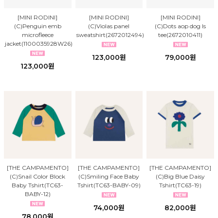
[MINI RODINI]
[MINI RODINI]
[MINI RODINI]
(C)Penguin emb
(C)Violas panel
(C)Dots aop dog ls
microfleece
sweatshirt(2672012494)
tee(2672010411)
jacket(1100035928W26)
123,000원
79,000원
123,000원
[THE CAMPAMENTO]
[THE CAMPAMENTO]
[THE CAMPAMENTO]
(C)Snail Color Block
(C)Smiling Face Baby
(C)Big Blue Daisy
Baby Tshirt(TC63-
Tshirt(TC63-BABY-09)
Tshirt(TC63-19)
BABY-12)
74,000원
82,000원
78,000원