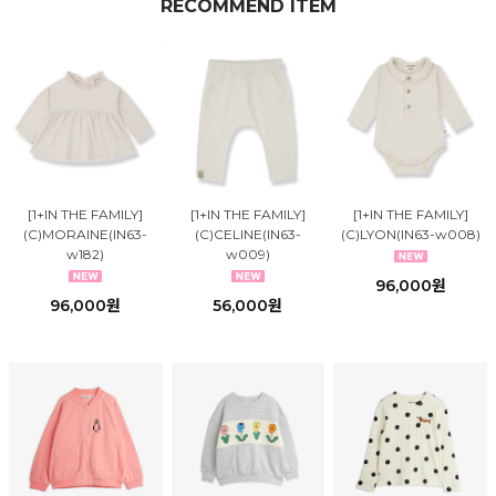
RECOMMEND ITEM
[1+IN THE FAMILY]
[1+IN THE FAMILY]
[1+IN THE FAMILY]
(C)MORAINE(IN63-
(C)CELINE(IN63-
(C)LYON(IN63-w008)
w182)
w009)
96,000원
96,000원
56,000원