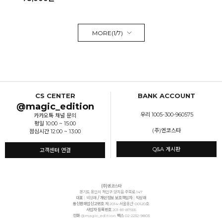
MORE(
1
/
7
)
CS CENTER
BANK ACCOUNT
@magic_edition
우리 1005-300-960575
카카오톡 채널 문의
평일 10:00 ~ 15:00
(주)엔코스타
점심시간 12:00 ~ 13:00
Q&A 게시판
고객센터 연결
(주)엔코스타
경기도 용인시 처인구 양지읍 주북로 147
대표 :
박상래
/ 개인정보 보호책임자 : 박상래
통신판매업신고번호
제 2014-서울용산-00120호
사업자 등록번호
201-81-87555
전화
@magic_edition
팩스
02-2232-9803