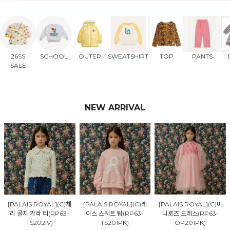
26SS
SCHOOL
OUTER
SWEATSHIRT
TOP
PANTS
SALE
NEW ARRIVAL
[PALAIS ROYAL](C)체
[PALAIS ROYAL](C)레
[PALAIS ROYAL](C)미
리 골지 카라 티(RP63-
이스 스웨트 탑(RP63-
니로즈 드레스(RP63-
TS202IV)
TS201PK)
OP201PK)