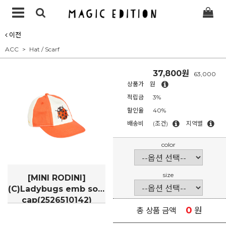
이전
ACC
Hat / Scarf
37,800원
63,000
상품가
원
적립금
3%
할인율
40%
배송비
(조건)
지역별
color
size
[MINI RODINI]
(C)Ladybugs emb soft
cap(2526510142)
0
원
총 상품 금액