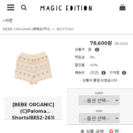
이전
BEBE ORGANIC(베베오가닉)
BOTTOM
78,600원
131,000
상품가
원
적립금
3%
할인율
40%
배송비
(조건)
지역별
- 상품이 품절 되었습니다 -
color
[BEBE ORGANIC]
(C)Paloma
size
Shorts(BE52-261)
0
원
총 상품 금액