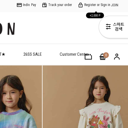
Indiv. Pay
Track your order
Register or Sign in
JOIN
+2,000 P
ET★
26SS SALE
Customer Center
0