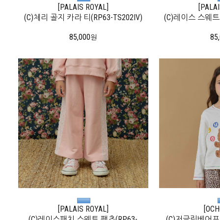
[PALAIS ROYAL]
[PALA
(C)체리 골지 카라 티(RP63-TS202IV)
(C)레이스 스웨트 탑
85,000
85
원
[PALAIS ROYAL]
[OCH
(C)레이스패치 스웨트 팬츠(RP63-
(C)저글링베어프린