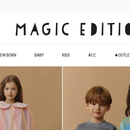
EW BORN
BABY
KIDS
ACC
★OUTL