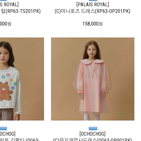
IS ROYAL]
[PALAIS ROYAL]
(RP63-TS201PK)
(C)미니로즈 드레스(RP63-OP201PK)
,000
158,000
원
원
OCHOG]
[OCHOCHOG]
트 긴팔티 (OG63-
(C)무지개망사드레스(OG63-OP001PK)