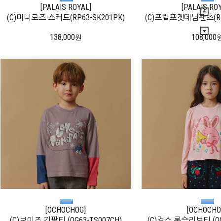
[PALAIS ROYAL]
[PALAIS RO
(C)미니로즈 스커트(RP63-SK201PK)
(C)프릴포켓데님팬츠(RP6
138,000
108,000
원
[OCHOCHOG]
[OCHOCHO
(C)보이즈 긴팔티 (OG63-TS007CH)
(C)걸스 롱슬리브티 (OG6