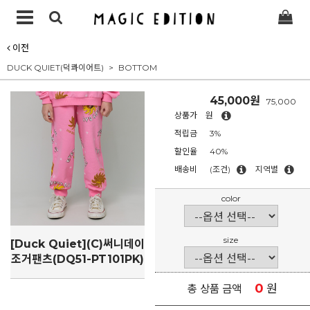
이전
DUCK QUIET(덕콰이어트)
BOTTOM
45,000원
75,000
상품가
원
적립금
3%
할인율
40%
배송비
(조건)
지역별
color
size
[Duck Quiet](C)써니데이
조거팬츠(DQ51-PT101PK)
0
원
총 상품 금액