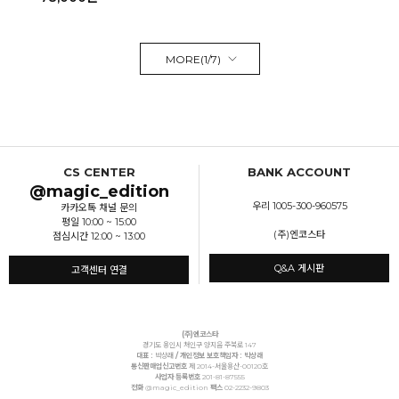
MORE(
1
/
7
)
CS CENTER
BANK ACCOUNT
@magic_edition
우리 1005-300-960575
카카오톡 채널 문의
평일 10:00 ~ 15:00
(주)엔코스타
점심시간 12:00 ~ 13:00
Q&A 게시판
고객센터 연결
(주)엔코스타
경기도 용인시 처인구 양지읍 주북로 147
대표 :
박상래
/ 개인정보 보호책임자 : 박상래
통신판매업신고번호
제 2014-서울용산-00120호
사업자 등록번호
201-81-87555
전화
@magic_edition
팩스
02-2232-9803