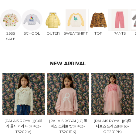
26SS
SCHOOL
OUTER
SWEATSHIRT
TOP
PANTS
SALE
NEW ARRIVAL
[PALAIS ROYAL](C)체
[PALAIS ROYAL](C)레
[PALAIS ROYAL](C)미
리 골지 카라 티(RP63-
이스 스웨트 탑(RP63-
니로즈 드레스(RP63-
TS202IV)
TS201PK)
OP201PK)