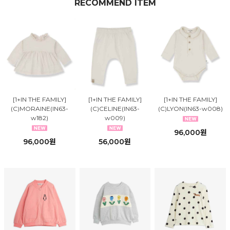
RECOMMEND ITEM
[1+IN THE FAMILY]
[1+IN THE FAMILY]
[1+IN THE FAMILY]
(C)MORAINE(IN63-
(C)CELINE(IN63-
(C)LYON(IN63-w008)
w182)
w009)
96,000원
96,000원
56,000원