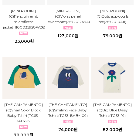
[MINI RODINI]
[MINI RODINI]
[MINI RODINI]
(C)Penguin emb
(C)Violas panel
(C)Dots aop dog ls
microfleece
sweatshirt(2672012494)
tee(2672010411)
jacket(1100035928W26)
123,000원
79,000원
123,000원
[THE CAMPAMENTO]
[THE CAMPAMENTO]
[THE CAMPAMENTO]
(C)Snail Color Block
(C)Smiling Face Baby
(C)Big Blue Daisy
Baby Tshirt(TC63-
Tshirt(TC63-BABY-09)
Tshirt(TC63-19)
BABY-12)
74,000원
82,000원
78,000원