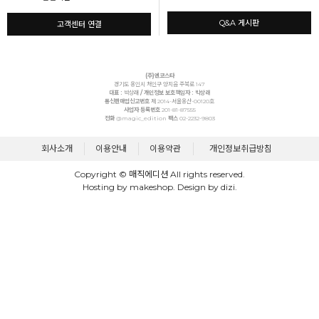
Q&A 게시판
고객센터 연결
(주)엔코스타
경기도 용인시 처인구 양지읍 주북로 147
대표 :
박상래
/ 개인정보 보호책임자 : 박상래
통신판매업신고번호
제 2014-서울용산-00120호
사업자 등록번호
201-81-87555
전화
@magic_edition
팩스
02-2232-9803
회사소개
이용안내
이용약관
개인정보취급방침
Copyright © 매직에디션 All rights reserved.
Hosting by makeshop. Design by dizi.