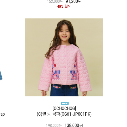
91,200
152,000원
원
40% 할인
[OCHOCHOG]
rap
(C)퀼팅 점퍼(OG61-JP001PK)
138,600
198,000원
원