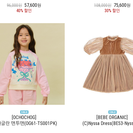
57,600
75,600
96,000원
원
108,000원
원
40% 할인
30% 할인
[OCHOCHOG]
[BEBE ORGANIC]
라글란 맨투맨(OG61-TS001PK)
(C)Nyssa Dress(BE53-Nys