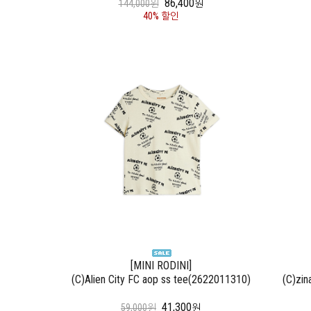
86,400
144,000원
원
40% 할인
[MINI RODINI]
(C)Alien City FC aop ss tee(2622011310)
(C)zin
41,300
59,000원
원