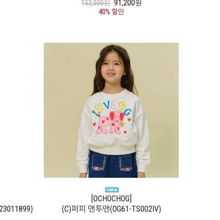
91,200
152,000원
원
40% 할인
[OCHOCHOG]
623011899)
(C)퍼피 맨투맨(OG61-TS002IV)