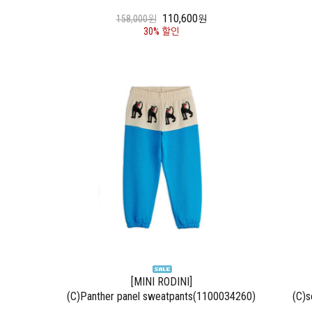
110,600
158,000원
원
30% 할인
[MINI RODINI]
(C)Panther panel sweatpants(1100034260)
(C)s