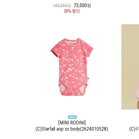
73,500
105,000원
원
30% 할인
[MINI RODINI]
(C)Starfall aop ss body(2624010528)
(C)