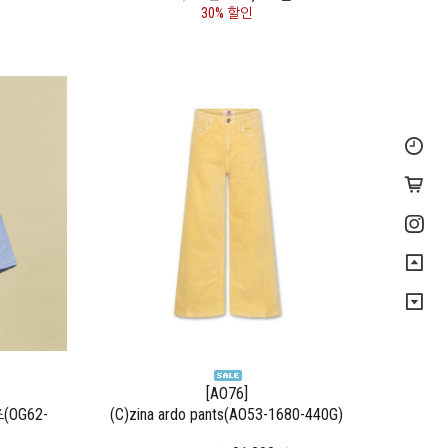
30% 할인
[AO76]
OG62-
(C)zina ardo pants(AO53-1680-440G)