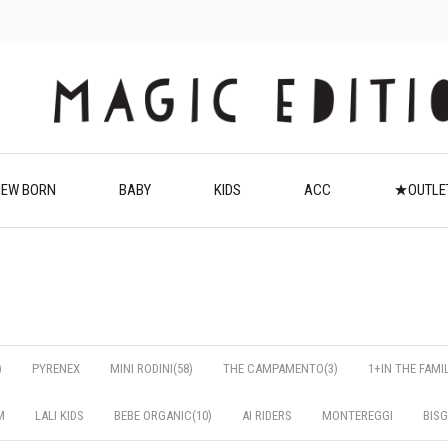
EW BORN
BABY
KIDS
ACC
★OUTL
)
PYRENEX
MINI RODINI(58)
THE CAMPAMENTO(3)
1+IN THE FAMI
M
LALI KIDS
BEBE ORGANIC(10)
AI RIDERS
MONTEREGGI
BIS