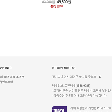
49,800
83,000원
원
40% 할인
ANK INFO
RETURN ADDRESS
리 1005-300-960575
경기도 용인시 처인구 양지읍 주북로 147
주)엔코스타
택배정보: 로젠택배(1588-9988)
- 고객님 단순 변심일 경우 택배비 고객님 부담입
- 상품수령 후 7일 이내 교환/반품 가능합니다.
저희 쇼핑몰이 가입한 PG에스크로