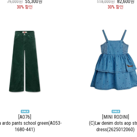
55,300
82,600
79,000원
원
118,000원
원
30% 할인
30% 할인
[AO76]
[MINI RODINI]
a ardo pants school green(AO53-
(C)Lw denim dots aop st
1680-441)
dress(2625012060)