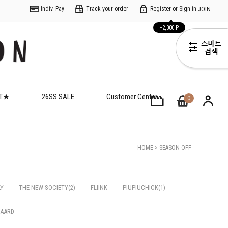
Indiv. Pay
Track your order
Register or Sign in
JOIN
+2,000 P
ET★
26SS SALE
Customer Center
0
HOME
>
SEASON OFF
LY
THE NEW SOCIETY(2)
FLIINK
PIUPIUCHICK(1)
GAARD