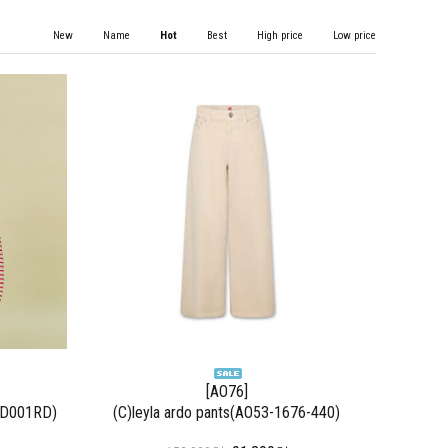
New
Name
Hot
Best
High price
Low price
[AO76]
001RD)
(C)leyla ardo pants(AO53-1676-440)