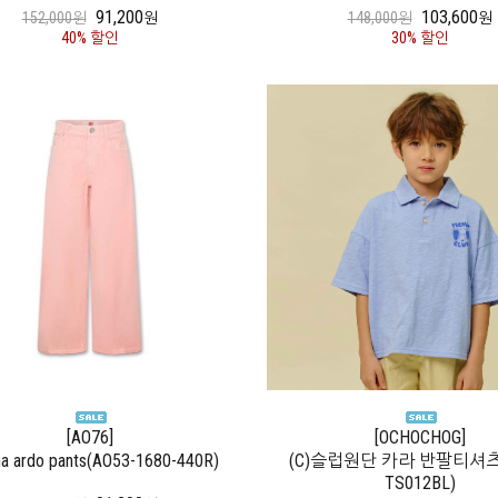
91,200
103,600
152,000원
원
148,000원
원
40% 할인
30% 할인
[AO76]
[OCHOCHOG]
na ardo pants(AO53-1680-440R)
(C)슬럽원단 카라 반팔티셔츠(
TS012BL)