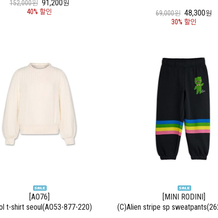
91,200
152,000원
원
40% 할인
48,300
69,000원
원
30% 할인
[AO76]
[MINI RODINI]
ol t-shirt seoul(AO53-877-220)
(C)Alien stripe sp sweatpants(2