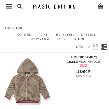
BABY
TOP
OUTER(12)
TOP(84)
BOTTOM(82)
DRESS(28)
BODYSUIT(40)
ACC(55)
SET(21)
정렬
[1+IN THE FAMILY]
(C)KELOWNA(IN64-w235)
163,000원
4,890원 적립