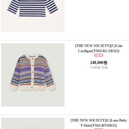
[THE NEW SOCIETY](C)Caia
Cardigan(TN63-KCAR112)
248,000원
7,440원 적립
[THE NEW SOCIETY](C)Lane Baby
T-Shirt(TN63-BTSH115)