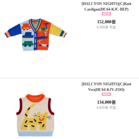
[HALCYON NIGHTS](C)Knit
Cardigan(HC64-KJC-BEP)
152,000원
4,560원 적립
[HALCYON NIGHTS](C)Knit
Vest(HC64-KJV-ZOO)
134,000원
4,020원 적립