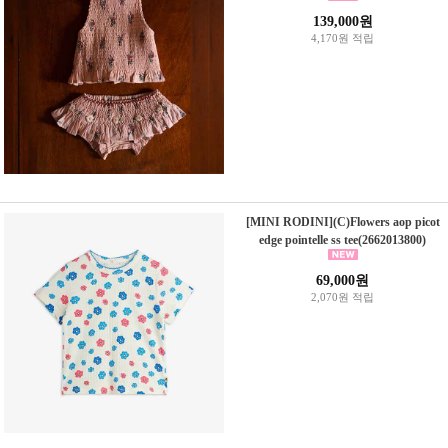
139,000원
4,170원 적립
[MINI RODINI](C)Flowers aop picot
edge pointelle ss tee(2662013800)
69,000원
2,070원 적립