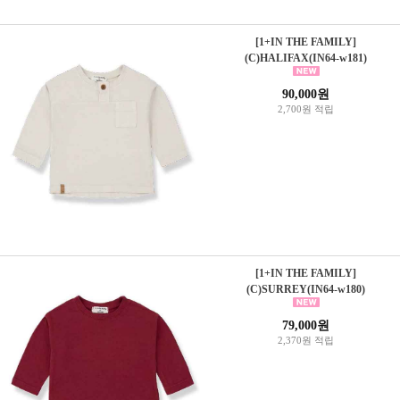
[1+IN THE FAMILY]
(C)HALIFAX(IN64-w181)
90,000원
2,700원 적립
[1+IN THE FAMILY]
(C)SURREY(IN64-w180)
79,000원
2,370원 적립