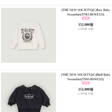
[THE NEW SOCIETY](C)Row Baby
Sweatshirt(TN63-BSWE123)
152,000원
4,560원 적립
[THE NEW SOCIETY](C)Bluff Baby
Sweatshirt(TN63-BSWE111)
152,000원
4,560원 적립