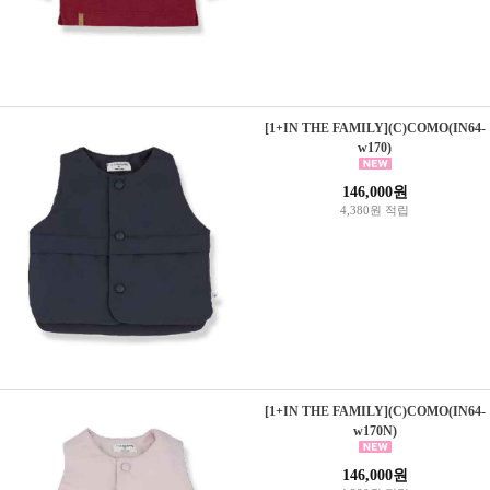
[1+IN THE FAMILY](C)COMO(IN64-
w170)
146,000원
4,380원 적립
[1+IN THE FAMILY](C)COMO(IN64-
w170N)
146,000원