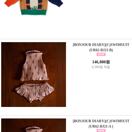
[BONJOUR DIARY](C)SWIMSUIT
(UR62-BJ21-B)
146,000원
4,380원 적립
[BONJOUR DIARY](C)SWIMSUIT
(UR62-BJ21-A )