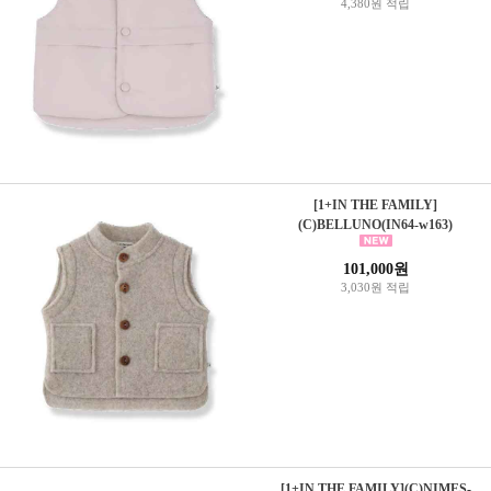
4,380원 적립
[1+IN THE FAMILY]
(C)BELLUNO(IN64-w163)
101,000원
3,030원 적립
[1+IN THE FAMILY](C)NIMES-