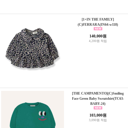
[1+IN THE FAMILY]
(C)FERRARA(IN64-w118)
140,000원
4,200원 적립
[THE CAMPAMENTO](C)Smiling
Face Green Baby Sweatshirt(TC63-
BABY-24)
103,000원
3,090원 적립