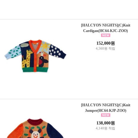
[HALCYON NIGHTS](C)Knit
Cardigan(HC64-KJC-ZOO)
152,000원
4,560원 적립
[HALCYON NIGHTS](C)Knit
Jumper(HC64-KJP-ZOO)
138,000원
4,140원 적립