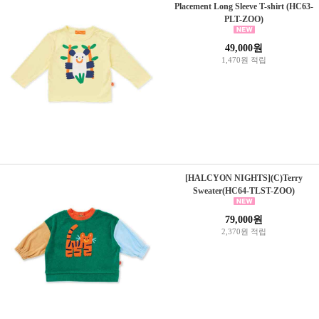
Placement Long Sleeve T-shirt (HC63-
PLT-ZOO)
49,000원
1,470원 적립
[HALCYON NIGHTS](C)Terry
Sweater(HC64-TLST-ZOO)
79,000원
2,370원 적립