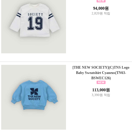
94,000원
2,820원 적립
[THE NEW SOCIETY](C)TNS Logo
Baby Sweatshirt Cyaneus(TN63-
BSWEC126)
113,000원
3,390원 적립