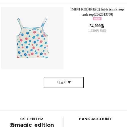
[MINI RODINI](C)Table tennis aop
tank top(2662013700)
54,000원
1,620원 적립
더보기 ▼
CS CENTER
BANK ACCOUNT
@magic_edition