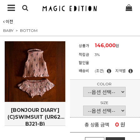
이전
BABY
BOTTOM
146,000
상품가
원
적립금
3%
할인율
배송비
(조건)
지역별
COLOR
SIZE
[BONJOUR DIARY]
(C)SWIMSUIT (UR62-
BJ21-B)
0
원
총 상품 금액