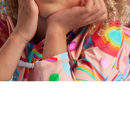
할인내역
최초판매가
55,000원
가격인하/할인
38,500원
할인율
30%