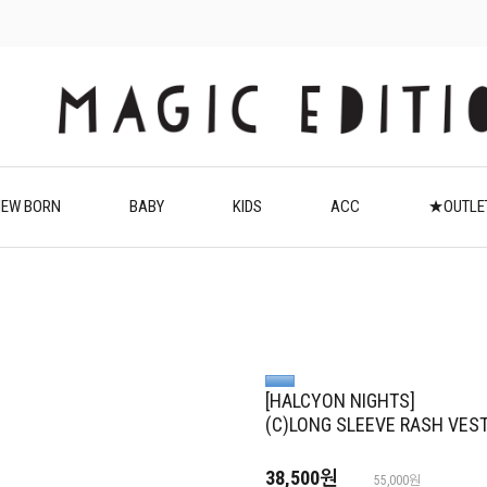
EW BORN
BABY
KIDS
ACC
★OUTL
[HALCYON NIGHTS]
(C)LONG SLEEVE RASH VEST
38,500원
55,000원