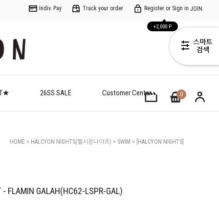
Indiv. Pay
Track your order
Register or Sign in
JOIN
+2,000 P
ET★
26SS SALE
Customer Center
0
HOME
>
HALCYON NIGHTS(헬시온나이츠)
>
SWIM
> [HALCYON NIGHTS]
(C)LONG SLEEVE RASH VEST - FLAMIN GALAH(HC62-LSPR-GAL)
 - FLAMIN GALAH(HC62-LSPR-GAL)