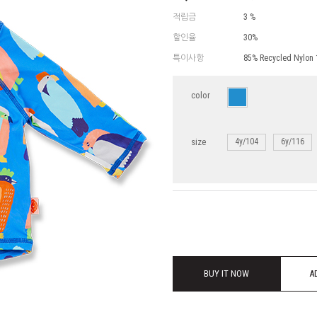
적립금
3 %
할인율
30%
특이사항
85% Recycled Nylon 
color
size
4y/104
6y/116
BUY IT NOW
A