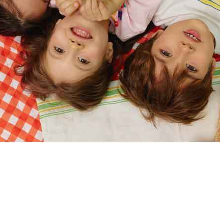
할인내역
최초판매가
49,000원
가격인하/할인
34,300원
할인율
30%