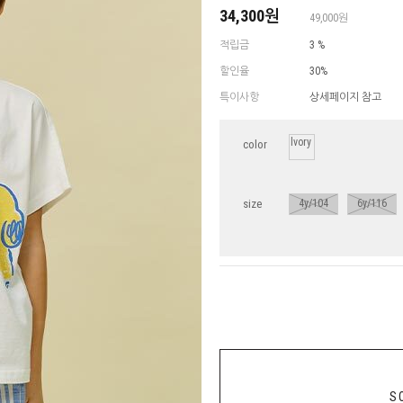
34,300원
49,000원
적립금
3 %
할인율
30%
특이사항
상세페이지 참고
lvory
color
size
4y/104
6y/116
S