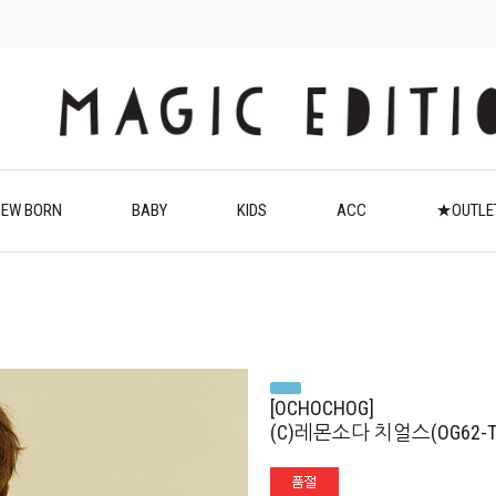
EW BORN
BABY
KIDS
ACC
★OUTL
[OCHOCHOG]
(C)레몬소다 치얼스(OG62-TS