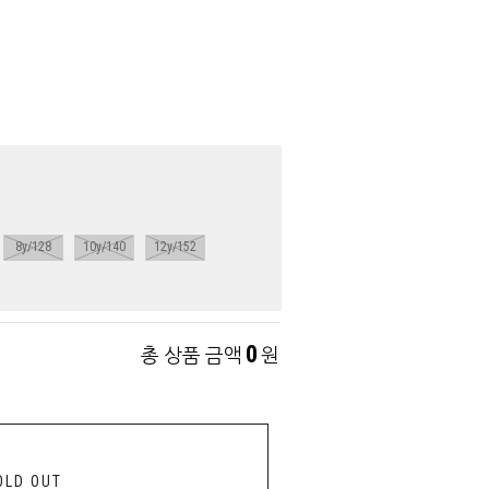
8y/128
10y/140
12y/152
0
총 상품 금액
원
OLD OUT