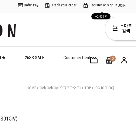
Indiv. Pay
Track your order
Register or Sign in
JOIN
+2,000 P
ET★
26SS SALE
Customer Center
0
HOME
>
Och Och Og(오그오그오그)
>
TOP
> [OCHOCHOG]
(C)레몬소다 치얼스(OG62-TS015IV)
015IV)