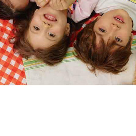
할인내역
최초판매가
89,000원
가격인하/할인
62,300원
할인율
30%