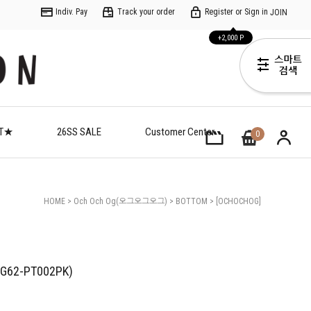
Indiv. Pay
Track your order
Register or Sign in
JOIN
+2,000 P
ET★
26SS SALE
Customer Center
0
HOME
>
Och Och Og(오그오그오그)
>
BOTTOM
> [OCHOCHOG]
(C)체리 패턴 레이스 팬츠(OG62-PT002PK)
2-PT002PK)