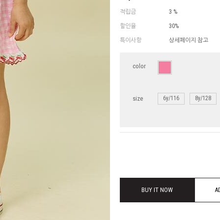
적립금
3 %
할인율
30%
특이사항
상세페이지 참고
color
size
6y/116
8y/128
BUY IT NOW
A