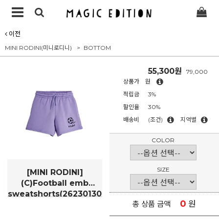
이전
MINI RODINI(미니로디니)
BOTTOM
55,300원
79,000
상품가
원
적립금
3%
할인율
30%
배송비
(조건)
지역별
COLOR
SIZE
[MINI RODINI]
(C)Football emb
sweatshorts(26230130
0
원
총 상품 금액
45)