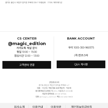
CS CENTER
BANK ACCOUNT
@magic_edition
우리 1005-300-960575
카카오톡 채널 문의
평일 10:00 ~ 15:00
(주)엔코스타
점심시간 12:00 ~ 13:00
Q&A 게시판
고객센터 연결
(주)엔코스타
경기도 용인시 처인구 양지읍 주북로 147
대표 :
박상래
/ 개인정보 보호책임자 : 박상래
통신판매업신고번호
제 2014-서울용산-00120호
사업자 등록번호
201-81-87555
전화
@magic_edition
팩스
02-2232-9803
회사소개
이용안내
이용약관
개인정보취급방침