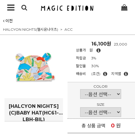
이전
HALCYON NIGHTS(헬시온나이츠)
ACC
16,100원
23,000
상품가
원
적립금
3%
할인율
30%
배송비
(조건)
지역별
COLOR
SIZE
[HALCYON NIGHTS]
(C)BABY HAT(HC61-
LBH-BIL)
0
원
총 상품 금액