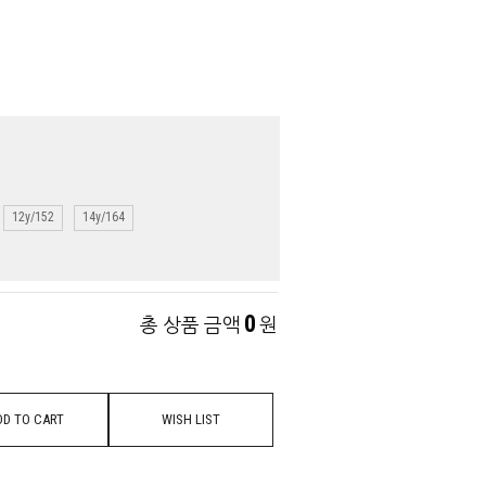
12y/152
14y/164
0
총 상품 금액
원
DD TO CART
WISH LIST