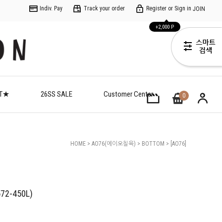
Indiv. Pay
Track your order
Register or Sign in
JOIN
+2,000 P
ET★
26SS SALE
Customer Center
0
HOME
>
AO76(에이오칠육)
>
BOTTOM
> [AO76]
(C)april Shorts Neo(AO62-1572-450L)
572-450L)