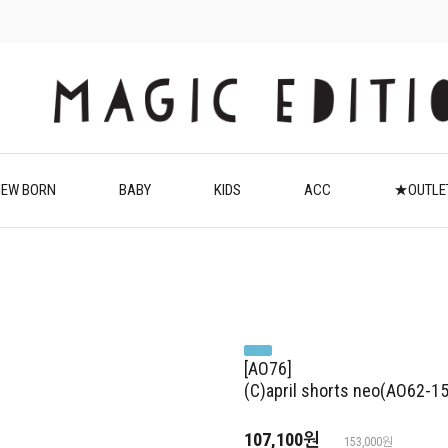
EW BORN
BABY
KIDS
ACC
★OUTL
[AO76]
(C)april shorts neo(AO62-1
107,100원
153,000원