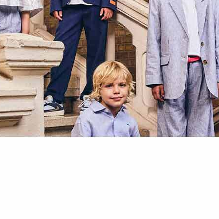
할인내역
최초판매가
153,000원
가격인하/할인
107,100원
할인율
30%