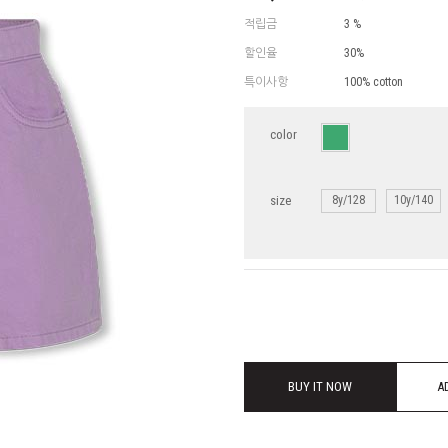
적립금
3 %
할인율
30%
특이사항
100% cotton
color
size
8y/128
10y/140
BUY IT NOW
A