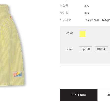
적립금
3 %
할인율
30%
특이사항
86% viscose - 14% p
color
size
8y/128
10y/140
BUY IT NOW
A