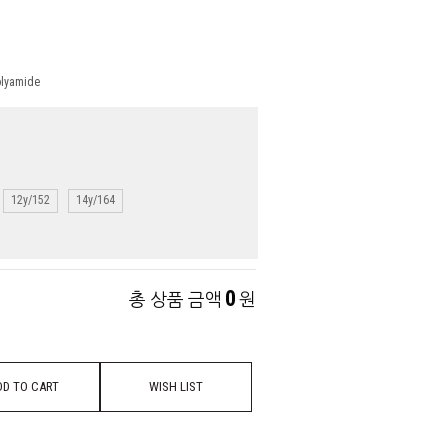
olyamide
12y/152
14y/164
0
총 상품 금액
원
DD TO CART
WISH LIST