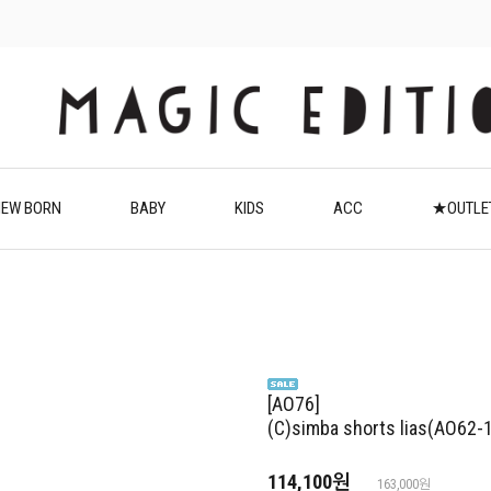
EW BORN
BABY
KIDS
ACC
★OUTL
[AO76]
(C)simba shorts lias(AO62-
114,100원
163,000원