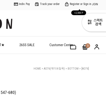
Indiv. Pay
Track your order
Register or Sign in
JOIN
+2,000 P
ET★
26SS SALE
Customer Center
0
HOME
>
AO76(에이오칠육)
>
BOTTOM
> [AO76]
(C)simba Shorts Lias(AO62-1547-680)
1547-680)