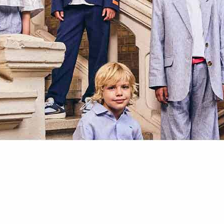
할인내역
최초판매가
163,000원
가격인하/할인
114,100원
할인율
30%