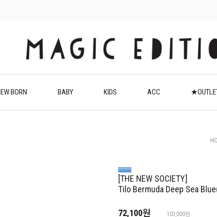
EW BORN
BABY
KIDS
ACC
★OUTL
H
[THE NEW SOCIETY]
Tilo Bermuda Deep Sea Blu
72,100원
103,000원