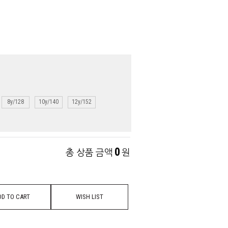
8y/128
10y/140
12y/152
0
총 상품 금액
원
DD TO CART
WISH LIST