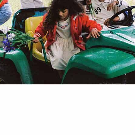
할인내역
최초판매가
103,000원
가격인하/할인
72,100원
할인율
30%