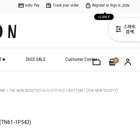
Indiv. Pay
Track your order
Register or Sign in
JOIN
+2,000 P
ET★
26SS SALE
Customer Center
0
OME
>
THE NEW SOCIETY(더뉴소사이어티)
>
BOTTOM
> [THE NEW SOCIETY]
Tilo Bermuda Deep Sea Blue(TN61-1P543)
e(TN61-1P543)