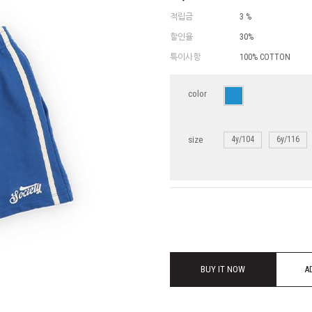
적립금
3 %
할인율
30%
특이사항
100% COTTON
color
size
4y/104
6y/116
BUY IT NOW
A