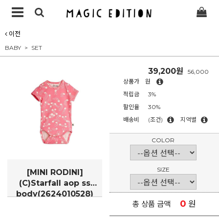
이전
BABY
SET
39,200원
56,000
상품가
원
적립금
3%
할인율
30%
배송비
(조건)
지역별
COLOR
SIZE
[MINI RODINI]
(C)Starfall aop ss
body(2624010528)
0
원
총 상품 금액