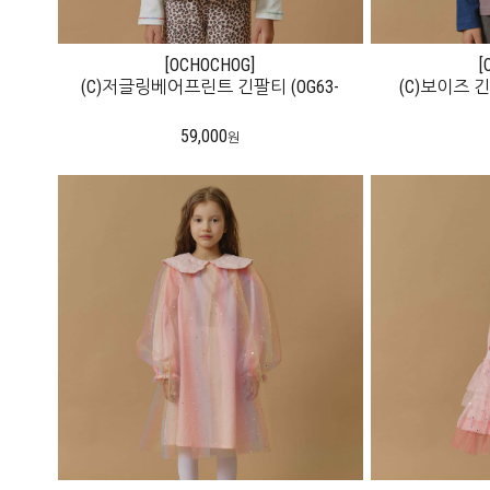
[THE CAMPAMENTO]
[OCHOCHOG]
[THE
[
(C)저글링베어프린트 긴팔티 (OG63-
(C)Gentleman Yellow Tshirt(TC63-21)
(C)보이즈 긴팔
(C)Big Blue
TS003WH)
59,000
82,000
원
원