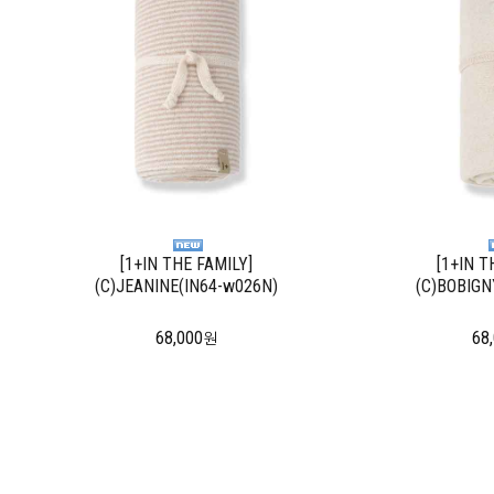
[1+IN THE FAMILY]
[1+IN T
(C)JEANINE(IN64-w026N)
(C)BOBIGN
68,000
68
원