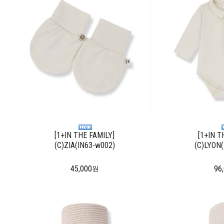
[1+IN THE FAMILY]
[1+IN T
(C)ZIA(IN63-w002)
(C)LYON
45,000
96
원