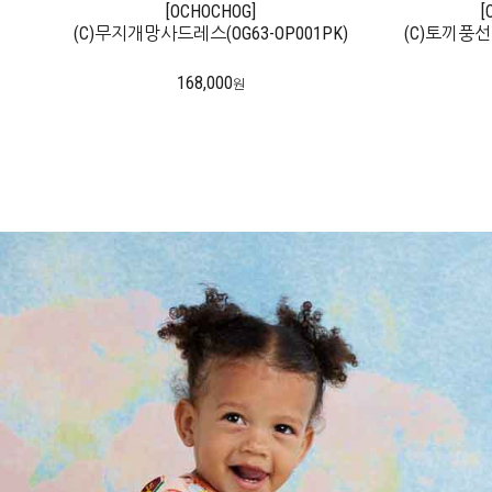
[THE CAMPAMENTO]
[OCHOCHOG]
[THE
[
(C)Big Bows Baby Leggings(TC63-BABY-
(C)무지개망사드레스(OG63-OP001PK)
(C)Happy Bea
(C)토끼풍선
33)
168,000
66,000
원
원