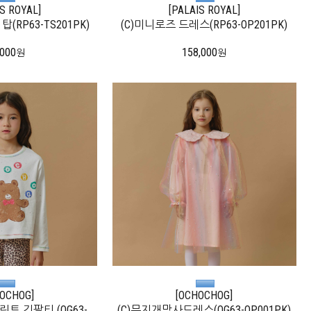
IS ROYAL]
[PALAIS ROYAL]
(RP63-TS201PK)
(C)미니로즈 드레스(RP63-OP201PK)
,000
158,000
원
원
OCHOG]
[OCHOCHOG]
트 긴팔티 (OG63-
(C)무지개망사드레스(OG63-OP001PK)