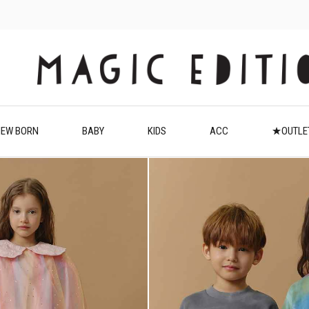
EW BORN
BABY
KIDS
ACC
★OUTL