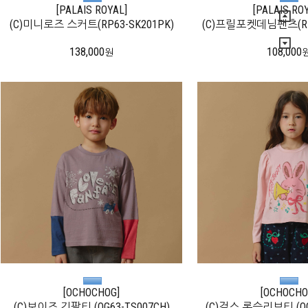
[PALAIS ROYAL]
[PALAIS RO
(C)미니로즈 스커트(RP63-SK201PK)
(C)프릴포켓데님팬츠(RP6
138,000
108,000
원
[OCHOCHOG]
[OCHOCHO
(C)보이즈 긴팔티 (OG63-TS007CH)
(C)걸스 롱슬리브티 (OG6