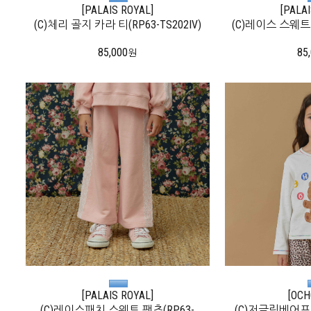
[PALAIS ROYAL]
[PALA
(C)체리 골지 카라 티(RP63-TS202IV)
(C)레이스 스웨트 탑
85,000
85
원
[PALAIS ROYAL]
[OCH
(C)레이스패치 스웨트 팬츠(RP63-
(C)저글링베어프린