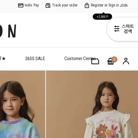
Indiv. Pay
Track your order
Register or Sign in
JOIN
+2,000 P
ET★
26SS SALE
Customer Center
0