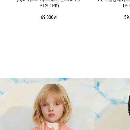
PT201PK)
TS0
69,000
59
원