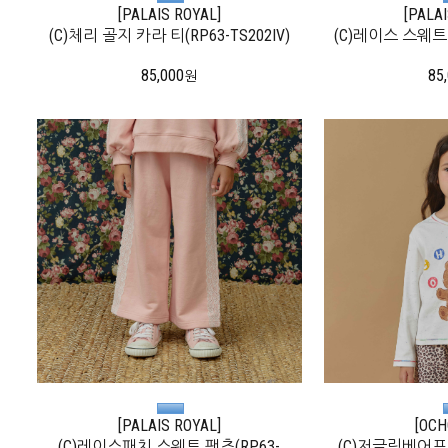
[PALAIS ROYAL]
[PALA
(C)체리 골지 카라 티(RP63-TS202IV)
(C)레이스 스웨트 탑
85,000
85
원
[PALAIS ROYAL]
[OCH
(C)레이스패치 스웨트 팬츠(RP63-
(C)저글링베어프린