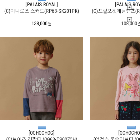
[PALAIS ROYAL]
[PALAIS RO
(C)미니로즈 스커트(RP63-SK201PK)
(C)프릴포켓데님팬츠(RP6
138,000
108,000
원
[OCHOCHOG]
[OCHOCHO
(C)보이즈 긴팔티 (OG63-TS007CH)
(C)걸스 롱슬리브티 (OG6