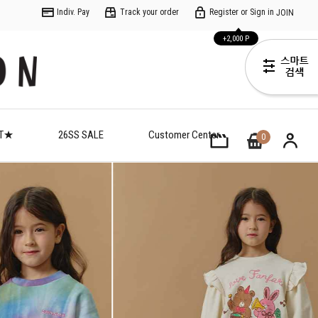
Indiv. Pay
Track your order
Register or Sign in
JOIN
+2,000 P
ET★
26SS SALE
Customer Center
0