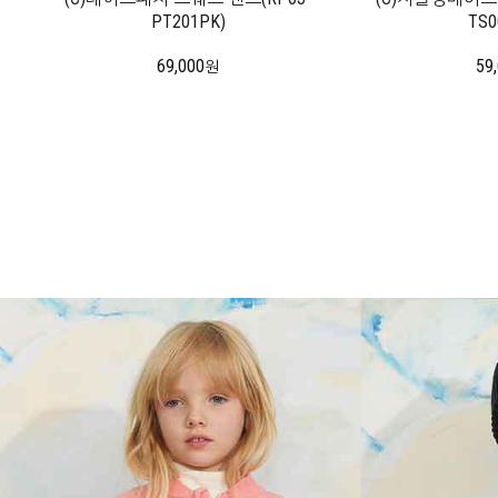
PT201PK)
TS0
69,000
59
원