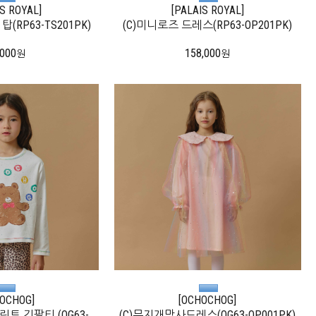
IS ROYAL]
[PALAIS ROYAL]
(RP63-TS201PK)
(C)미니로즈 드레스(RP63-OP201PK)
,000
158,000
원
원
OCHOG]
[OCHOCHOG]
트 긴팔티 (OG63-
(C)무지개망사드레스(OG63-OP001PK)