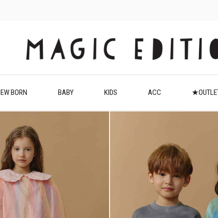
EW BORN
BABY
KIDS
ACC
★OUTL