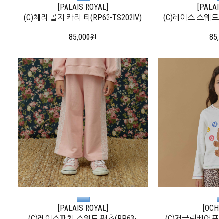
[PALAIS ROYAL]
[PALA
(C)체리 골지 카라 티(RP63-TS202IV)
(C)레이스 스웨트 탑
85,000
85
원
[PALAIS ROYAL]
[OCH
(C)레이스패치 스웨트 팬츠(RP63-
(C)저글링베어프린