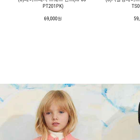
PT201PK)
TS0
69,000
59
원