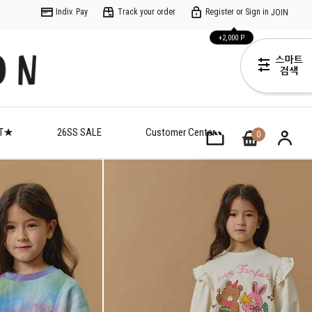
Indiv. Pay
Track your order
Register or Sign in
JOIN
+2,000 P
ET★
26SS SALE
Customer Center
0