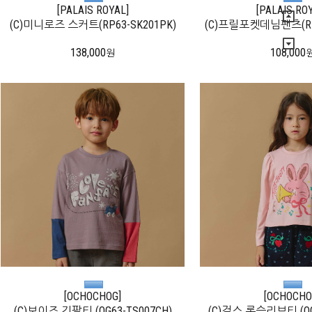
[PALAIS ROYAL]
[PALAIS RO
(C)미니로즈 스커트(RP63-SK201PK)
(C)프릴포켓데님팬츠(RP6
138,000
108,000
원
[OCHOCHOG]
[OCHOCHO
(C)보이즈 긴팔티 (OG63-TS007CH)
(C)걸스 롱슬리브티 (OG6