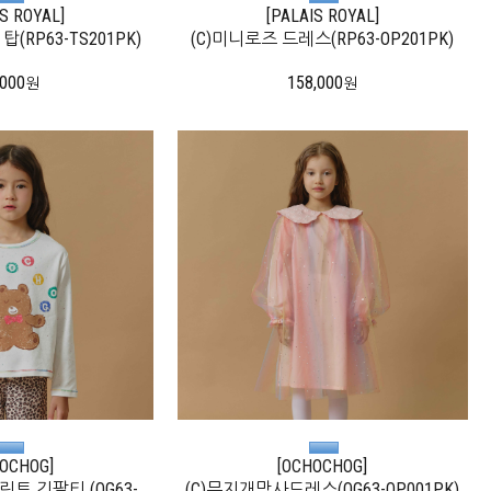
IS ROYAL]
[PALAIS ROYAL]
(RP63-TS201PK)
(C)미니로즈 드레스(RP63-OP201PK)
,000
158,000
원
원
OCHOG]
[OCHOCHOG]
트 긴팔티 (OG63-
(C)무지개망사드레스(OG63-OP001PK)