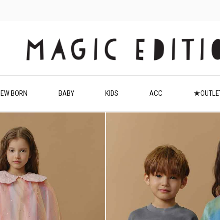
EW BORN
BABY
KIDS
ACC
★OUTL