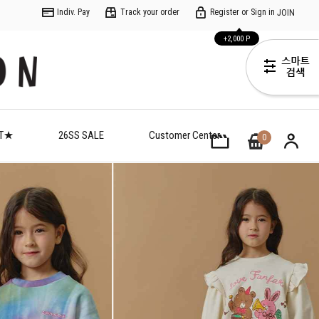
Indiv. Pay
Track your order
Register or Sign in
JOIN
+2,000 P
ET★
26SS SALE
Customer Center
0