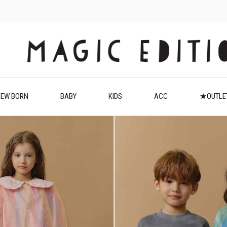
EW BORN
BABY
KIDS
ACC
★OUTL