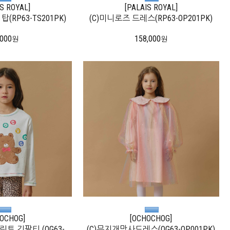
IS ROYAL]
[PALAIS ROYAL]
(RP63-TS201PK)
(C)미니로즈 드레스(RP63-OP201PK)
,000
158,000
원
원
OCHOG]
[OCHOCHOG]
트 긴팔티 (OG63-
(C)무지개망사드레스(OG63-OP001PK)