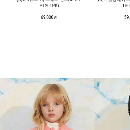
PT201PK)
TS0
69,000
59
원