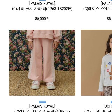
[PALAIS ROYAL]
[PALA
(C)체리 골지 카라 티(RP63-TS202IV)
(C)레이스 스웨트 탑
85,000
85
원
[PALAIS ROYAL]
[OCH
(C)레이스패치 스웨트 팬츠(RP63-
(C)저글링베어프린