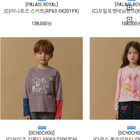
[PALAIS ROYAL]
[PALAIS RO
(C)미니로즈 스커트(RP63-SK201PK)
(C)프릴포켓데님팬츠(RP6
138,000
108,000
원
[OCHOCHOG]
[OCHOCHO
(C)보이즈 긴팔티 (OG63-TS007CH)
(C)걸스 롱슬리브티 (OG6