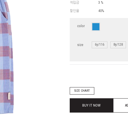
적립금
3 %
할인율
40%
color
size
6y/116
8y/128
SIZE CHART
BUY IT NOW
A