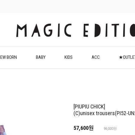
EW BORN
BABY
KIDS
ACC
★OUTL
[PIUPIU CHICK]
(C)unisex trousers(PI52-U
57,600원
96,000원