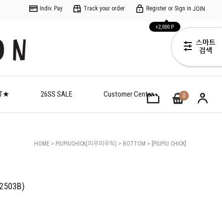
Indiv. Pay
Track your order
Register or Sign in
JOIN
+2,000 P
ET★
26SS SALE
Customer Center
0
HOME
>
PIUPIUCHICK(피우피우칙)
>
BOTTOM
> [PIUPIU CHICK]
(C)unisex Trousers(PI52-UN2503B)
N2503B)