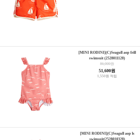
[MINI RODINI](C)Seagull aop frill
swimsuit (2528011128)
86,000원
51,600원
1,550원 적립
[MINI RODINI](C)Seagull aop ls
swimsuit(2528010328)