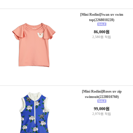
[Mini Rodini]Swan uv swim
top(2268010228)
86,000원
2,580원 적립
[Mini Rodini]Roses uv zip
swimsuit(2228010760)
99,000원
2,970원 적립