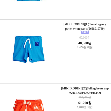
[MINI RODINI](C)Travel agency
patch swim pants(2628010760)
69,000원
48,300원
1,450원 적립
[MINI RODINI](C)Sailing boats aop
swim shorts(2528011342)
102,000원
61,200원
1,840원 적립