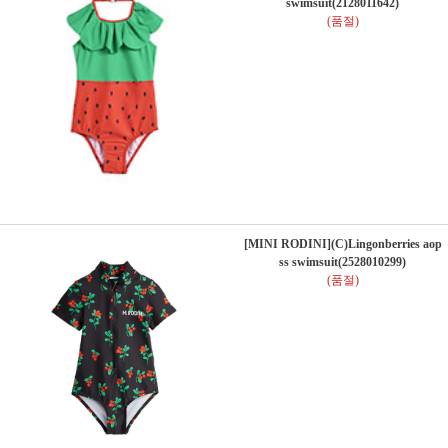
swimsuit(2128011642)
(품절)
[MINI RODINI](C)Lingonberries aop
ss swimsuit(2528010299)
(품절)