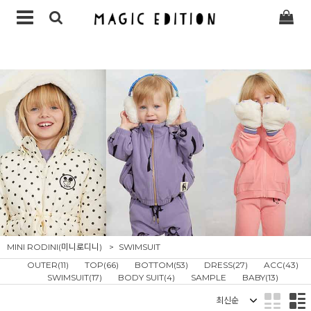
MINI RODINI(미니로디니)
SWIMSUIT
OUTER(11)
TOP(66)
BOTTOM(53)
DRESS(27)
ACC(43)
SWIMSUIT(17)
BODY SUIT(4)
SAMPLE
BABY(13)
정렬