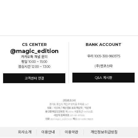
CS CENTER
BANK ACCOUNT
@magic_edition
우리 1005-300-960575
카카오톡 채널 문의
평일 10:00 ~ 15:00
(주)엔코스타
점심시간 12:00 ~ 13:00
Q&A 게시판
고객센터 연결
(주)엔코스타
경기도 용인시 처인구 양지읍 주북로 147
대표 :
박상래
/ 개인정보 보호책임자 : 박상래
통신판매업신고번호
제 2014-서울용산-00120호
사업자 등록번호
201-81-87555
전화
@magic_edition
팩스
02-2232-9803
회사소개
이용안내
이용약관
개인정보취급방침