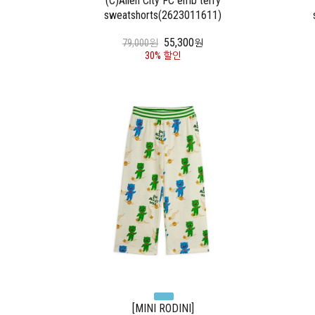
(C)Alien City FC emb terry
sweatshorts(2623011611)
55,300
79,000원
원
30% 할인
[MINI RODINI]