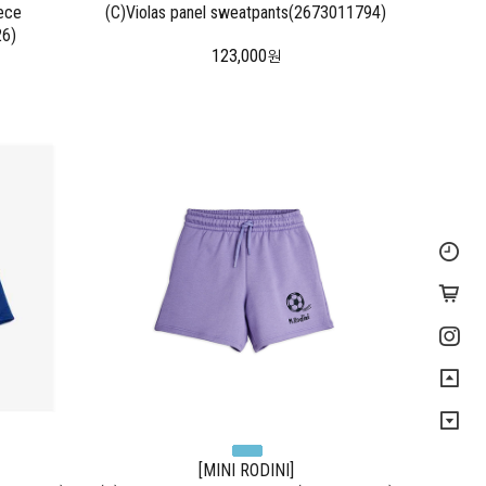
ece
(C)Violas panel sweatpants(2673011794)
6)
123,000
원
[MINI RODINI]