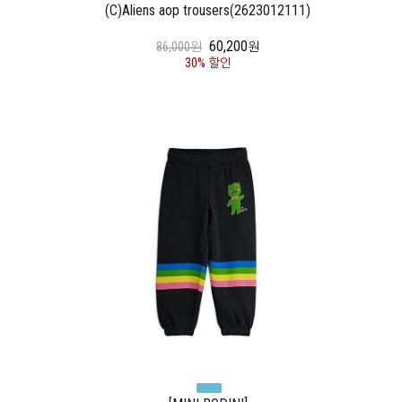
(C)Aliens aop trousers(2623012111)
60,200
86,000원
원
30% 할인