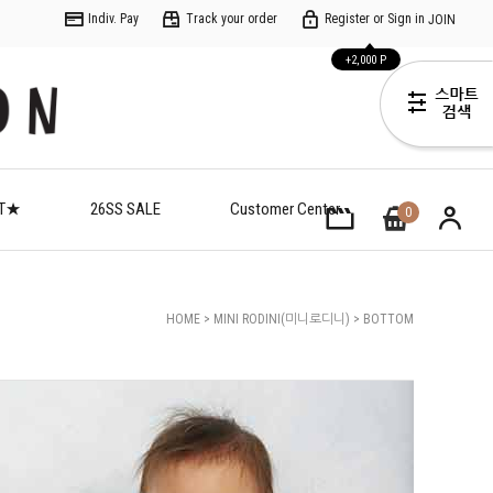
Indiv. Pay
Track your order
Register or Sign in
JOIN
+2,000 P
ET★
26SS SALE
Customer Center
0
HOME
>
MINI RODINI(미니로디니)
>
BOTTOM