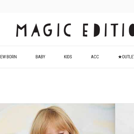
EW BORN
BABY
KIDS
ACC
★OUTL