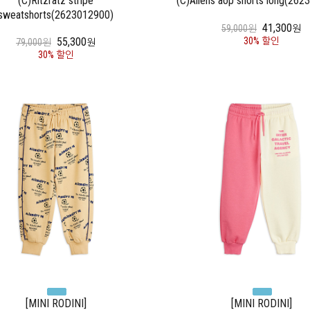
(C)Ritzratz stripe
(C)Aliens aop shorts long(262
sweatshorts(2623012900)
41,300
59,000원
원
30% 할인
55,300
79,000원
원
30% 할인
[MINI RODINI]
[MINI RODINI]