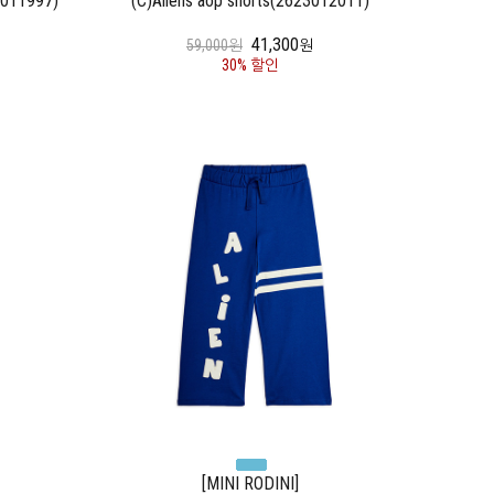
3011997)
(C)Aliens aop shorts(2623012011)
41,300
59,000원
원
30% 할인
[MINI RODINI]