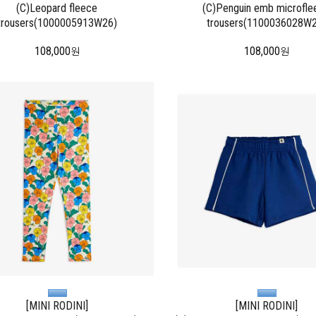
(C)Leopard fleece
(C)Penguin emb microfle
trousers(1000005913W26)
trousers(1100036028W2
108,000
108,000
원
원
[MINI RODINI]
[MINI RODINI]