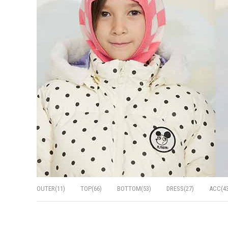
OUTER(11)
TOP(66)
BOTTOM(53)
DRESS(27)
ACC(43