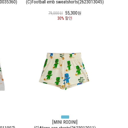
00035360)
(C)Football emb sweatshorts(2623013045)
55,300
79,000원
원
30% 할인
[MINI RODINI]