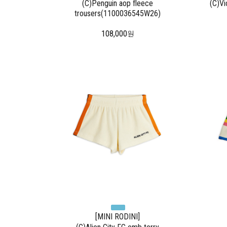
(C)Penguin aop fleece
(C)Vi
trousers(1100036545W26)
108,000
원
[MINI RODINI]