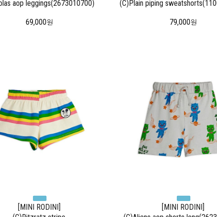
olas aop leggings(2673010700)
(C)Plain piping sweatshorts(11
69,000
79,000
원
원
[MINI RODINI]
[MINI RODINI]