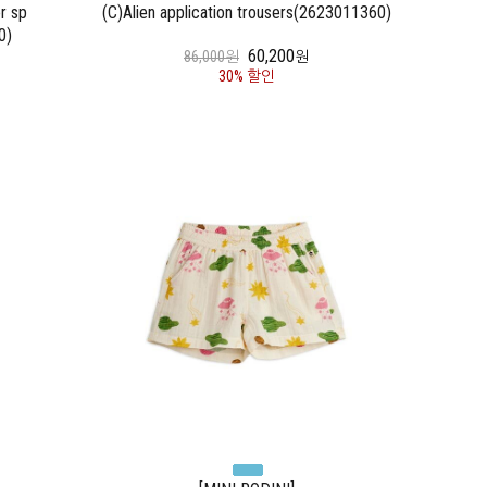
or sp
(C)Alien application trousers(2623011360)
0)
60,200
86,000원
원
30% 할인