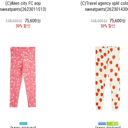
(C)Alien city FC aop
(C)Travel agency split col
sweatpants(2623011513)
sweatpants(262301430
75,600
75,600
108,000원
원
108,000원
원
30% 할인
30% 할인