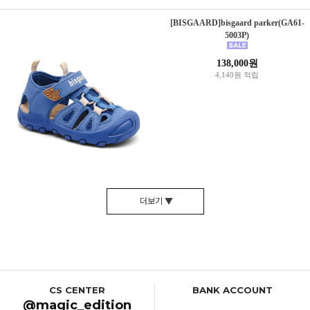
[BISGAARD]bisgaard parker(GA61-
5003P)
138,000원
4,140원 적립
더보기 ▼
CS CENTER
BANK ACCOUNT
@magic_edition