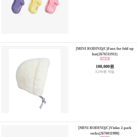
[MINI RODINI](C)Faux fur fold up
hat(2676511911)
108,000원
3,240원 적립
[MINI RODINI](C)Violas 2-pack
socks(2676011900)