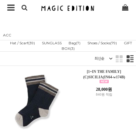
ACC
Hat / Scarf(39)
SUNGLASS
Bag(7)
Shoes / Socks(79)
GIFT
BOX(3)
정렬
[1+IN THE FAMILY]
(C)SICILIA(IN64-w174B)
28,000원
840원 적립