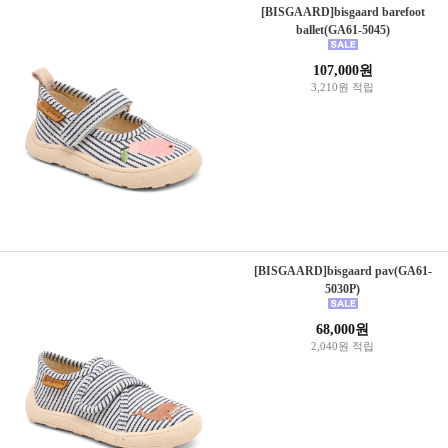
[BISGAARD]bisgaard barefoot
ballet(GA61-5045)
107,000원
3,210원 적립
[BISGAARD]bisgaard pav(GA61-
5030P)
68,000원
2,040원 적립