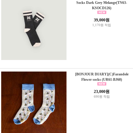
Socks Dark Grey Melange(TN63-
KSOCD126)
39,000원
1,170원 적립
[BONJOUR DIARY](C)Farandole
Flower socks (UR61-BJ60)
23,000원
690원 적립