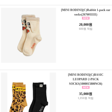
[MINI RODINI](C)Rabbit 1-pack ear
socks(2676011111)
20,000원
600원 적립
[MINI RODINI](C)BASIC
LEOPARD 2-PACK
SOCKS(1000015800W26)
35,000원
1,050원 적립