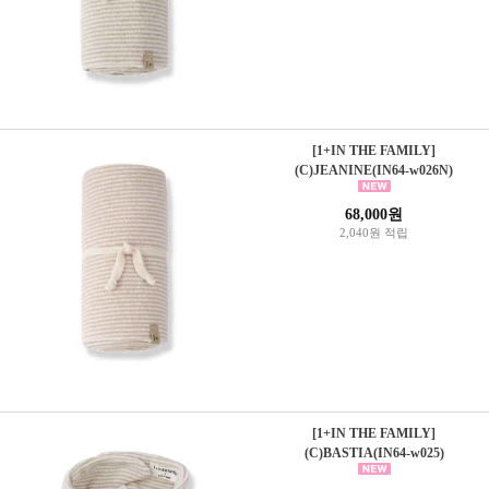
[1+IN THE FAMILY]
(C)JEANINE(IN64-w026N)
68,000원
2,040원 적립
[1+IN THE FAMILY]
(C)BASTIA(IN64-w025)