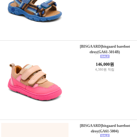
[BISGAARD]bisgaard barefoot
elroy(GA61-5014B)
146,000원
4,380원 적립
[BISGAARD]bisgaard barefoot
elroy(GA61-5004)