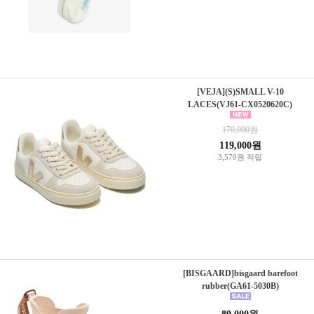
[VEJA](S)SMALL V-10
LACES(VJ61-CX0520620C)
170,000원
119,000원
3,570원 적립
[BISGAARD]bisgaard barefoot
rubber(GA61-5030B)