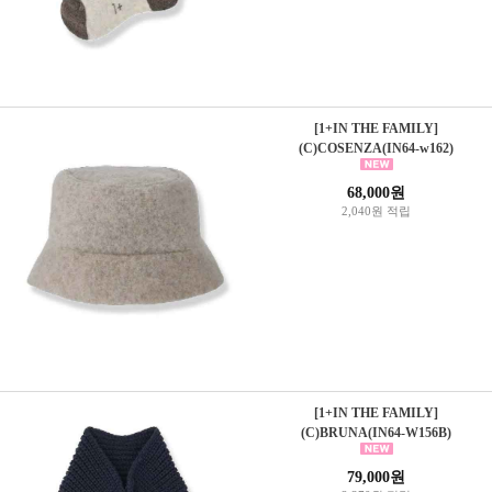
[1+IN THE FAMILY]
(C)COSENZA(IN64-w162)
68,000원
2,040원 적립
[1+IN THE FAMILY]
(C)BRUNA(IN64-W156B)
79,000원