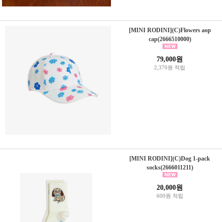
[MINI RODINI](C)Flowers aop
cap(2666510000)
79,000원
2,370원 적립
[MINI RODINI](C)Dog 1-pack
socks(2666011211)
20,000원
600원 적립