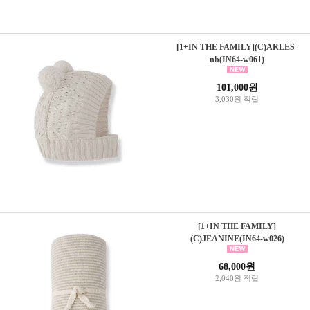
[1+IN THE FAMILY](C)ARLES-
nb(IN64-w061)
101,000원
3,030원 적립
[1+IN THE FAMILY]
(C)JEANINE(IN64-w026)
68,000원
2,040원 적립