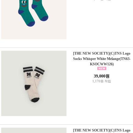
[THE NEW SOCIETY](C)TNS Logo
Socks Whisper White Melange(TN63-
KSOCWW126)
39,000원
1,170원 적립
[THE NEW SOCIETY](C)TNS Logo