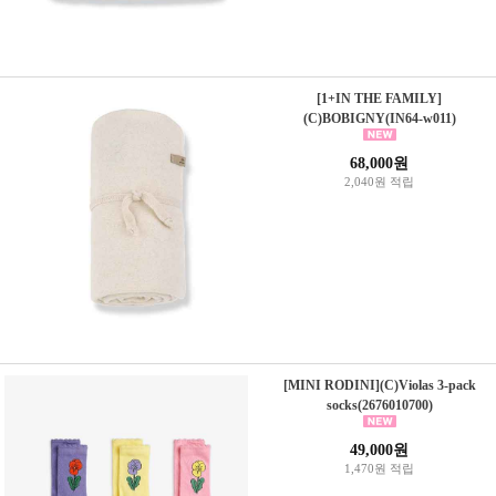
[1+IN THE FAMILY]
(C)BOBIGNY(IN64-w011)
68,000원
2,040원 적립
[MINI RODINI](C)Violas 3-pack
socks(2676010700)
49,000원
1,470원 적립