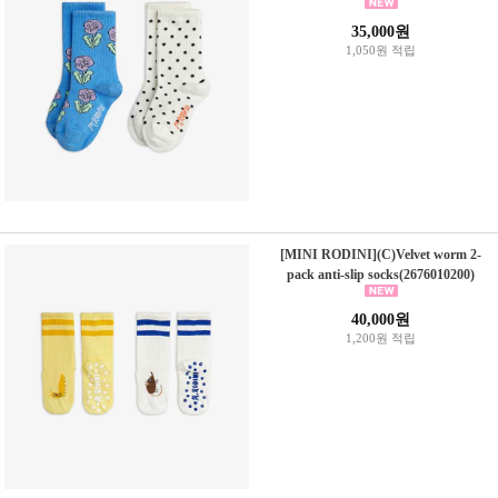
35,000원
1,050원 적립
[MINI RODINI](C)Velvet worm 2-
pack anti-slip socks(2676010200)
40,000원
1,200원 적립