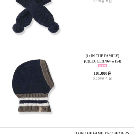
2,370원 적립
[1+IN THE FAMILY]
(C)LECCE(IN64-w154)
101,000원
3,030원 적립
[1+IN THE FAMILY](C)BEZIERS-