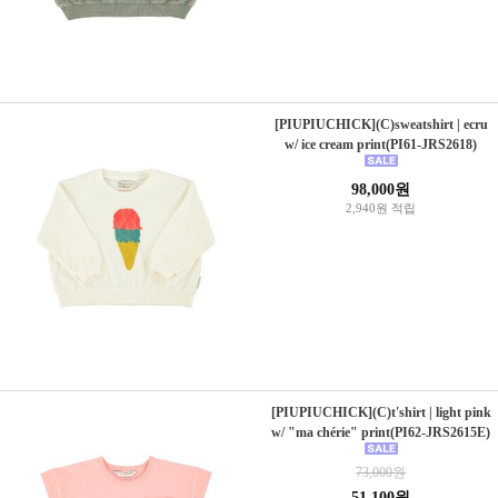
[PIUPIUCHICK](C)sweatshirt | ecru
w/ ice cream print(PI61-JRS2618)
98,000원
2,940원 적립
[PIUPIUCHICK](C)t'shirt | light pink
w/ "ma chérie" print(PI62-JRS2615E)
73,000원
51,100원