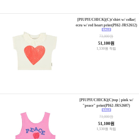
[PIUPIUCHICK](C)t'shirt w/ collar|
ecru w/ red heart print(PI62-JRS2612)
73,000원
51,100원
1,530원 적립
[PIUPIUCHICK](C)top | pink w/
"peace" print(PI62-JRS2607)
73,000원
51,100원
1,530원 적립