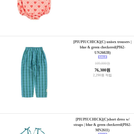
[PIUPIUCHICK](C) unisex trousers |
blue & green checkered(PI62-
UN2602B)
109,000원
76,300원
2,290원 적립
[PIUPIUCHICK](C)short dress w/
straps | blue & green checkered(PI62-
MN2611)