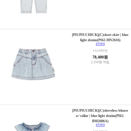
[PIUPIUCHICK](C)short skirt | blue
light denim(PI62-MN2616)
112,000원
78,400원
2,350원 적립
[PIUPIUCHICK](C)sleeveless blouse
w/ collar | blue light denim(PI62-
BM2606A)