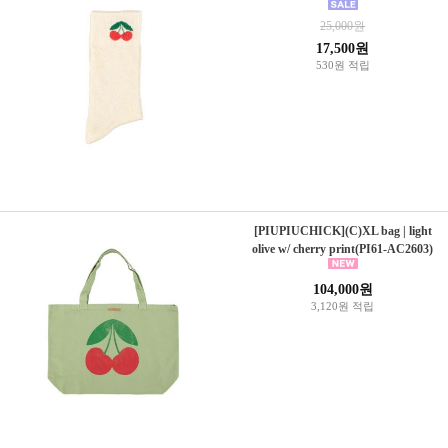
25,000원
17,500원
530원 적립
[PIUPIUCHICK](C)XL bag | light
olive w/ cherry print(PI61-AC2603)
104,000원
3,120원 적립