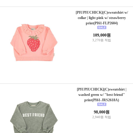
[PIUPIUCHICK](C)sweatshirt w/
collar | light pink w/ strawberry
print(PI61-FLP2604)
109,000원
3,270원 적립
[PIUPIUCHICK](C)sweatshirt |
washed green w/ "best friend"
print(PI61-JRS2618A)
98,000원
2,940원 적립