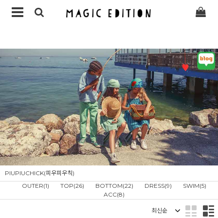
PIUPIUCHICK(피우피우칙)
OUTER(1)
TOP(26)
BOTTOM(22)
DRESS(9)
SWIM(5)
ACC(8)
정렬