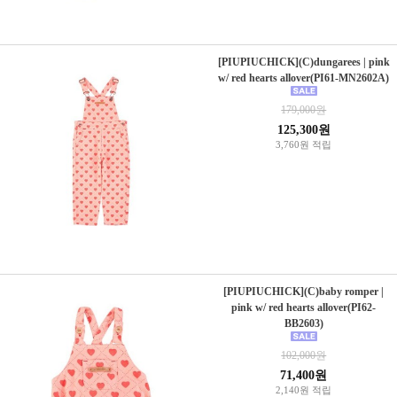
[PIUPIUCHICK](C)dungarees | pink
w/ red hearts allover(PI61-MN2602A)
179,000원
125,300원
3,760원 적립
[PIUPIUCHICK](C)baby romper |
pink w/ red hearts allover(PI62-
BB2603)
102,000원
71,400원
2,140원 적립