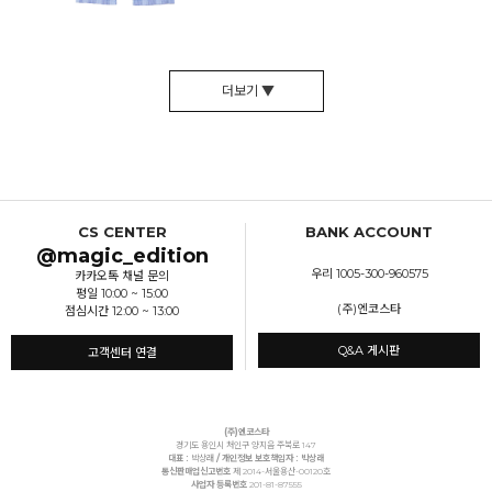
더보기 ▼
CS CENTER
BANK ACCOUNT
@magic_edition
우리 1005-300-960575
카카오톡 채널 문의
평일 10:00 ~ 15:00
(주)엔코스타
점심시간 12:00 ~ 13:00
Q&A 게시판
고객센터 연결
(주)엔코스타
경기도 용인시 처인구 양지읍 주북로 147
대표 :
박상래
/ 개인정보 보호책임자 : 박상래
통신판매업신고번호
제 2014-서울용산-00120호
사업자 등록번호
201-81-87555