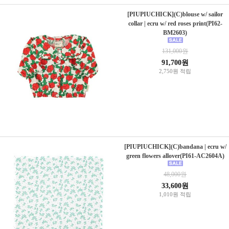
[PIUPIUCHICK](C)blouse w/ sailor
collar | ecru w/ red roses print(PI62-
BM2603)
131,000원
91,700원
2,750원 적립
[PIUPIUCHICK](C)bandana | ecru w/
green flowers allover(PI61-AC2604A)
48,000원
33,600원
1,010원 적립