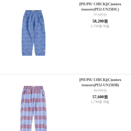
[PIUPIU CHICK](C)unisex
trousers(PI52-UN2503C)
97,000원
58,200원
1,750원 적립
[PIUPIU CHICK](C)unisex
trousers(PI52-UN2503B)
96,000원
57,600원
1,730원 적립