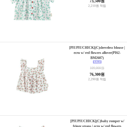
73,500원
2,210원 적립
[PIUPIUCHICK](C)sleeveless blouse |
ecru w/ red flowers allover(PI62-
BM2607)
109,000원
76,300원
2,290원 적립
[PIUPIUCHICK](C)baby romper w/
fringe straps | ecru w/ red flowers