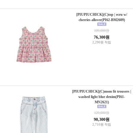
[PIUPIUCHICK](C)top | ecru w/
cherries allover(PI62-BM2609)
109,000원
76,300원
2,290원 적립
[PIUPIUCHICK](C)mom fit trousers |
washed light blue denim(PI61-
MN2621)
129,000원
90,300원
2,710원 적립