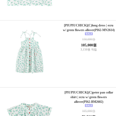
[PIUPIUCHICK](C)long dress | ecru
w/ green flowers allover(PI62-MN2614)
150,000원
105,000원
3,150원 적립
[PIUPIUCHICK](C)peter pan collar
shirt | ecru w/ green flowers
allover(PI62-BM2602)
105,000원