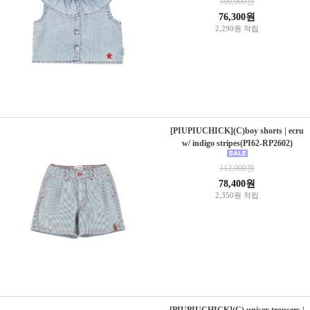
109,000원
76,300원
2,290원 적립
[PIUPIUCHICK](C)boy shorts | ecru
w/ indigo stripes(PI62-RP2602)
112,000원
78,400원
2,350원 적립