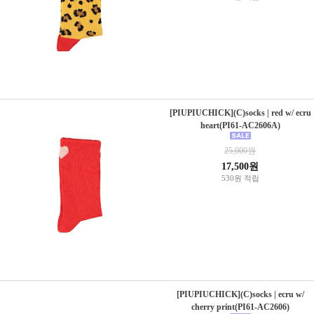
[PIUPIUCHICK](C)socks | red w/ ecru
heart(PI61-AC2606A)
25,000원
17,500원
530원 적립
[PIUPIUCHICK](C)socks | ecru w/
cherry print(PI61-AC2606)