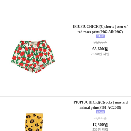
[PIUPIUCHICK](C)shorts | ecru w/
red roses print(PI62-MN2607)
98,000원
68,600원
2,060원 적립
[PIUPIUCHICK](C)socks | mustard
animal print(PI61-AC2608)
25,000원
17,500원
530원 적립