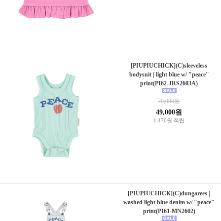
[PIUPIUCHICK](C)sleeveless
bodysuit | light blue w/ "peace"
print(PI62-JRS2603A)
70,000원
49,000원
1,470원 적립
[PIUPIUCHICK](C)dungarees |
washed light blue denim w/ "peace"
print(PI61-MN2602)