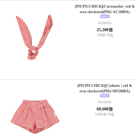
[PIUPIUCHICK](C)scrunchie | red &
ecru checkered(PI61-AC2609A)
36,000원
25,200원
760원 적립
[PIUPIUCHICK](C)shorts | red &
ecru checkered(PI62-MN2608A)
98,000원
68,600원
2,060원 적립