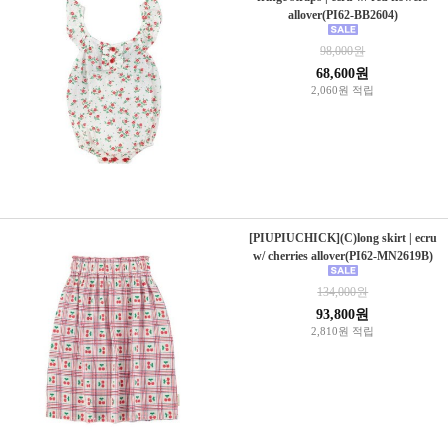
allover(PI62-BB2604)
98,000원
68,600원
2,060원 적립
[PIUPIUCHICK](C)long skirt | ecru
w/ cherries allover(PI62-MN2619B)
134,000원
93,800원
2,810원 적립