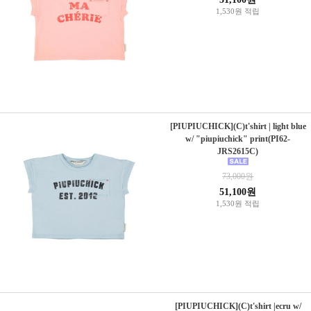
1,530원 적립
[PIUPIUCHICK](C)t'shirt | light blue
w/ "piupiuchick" print(PI62-
JRS2615C)
73,000원
51,100원
1,530원 적립
[PIUPIUCHICK](C)t'shirt |ecru w/