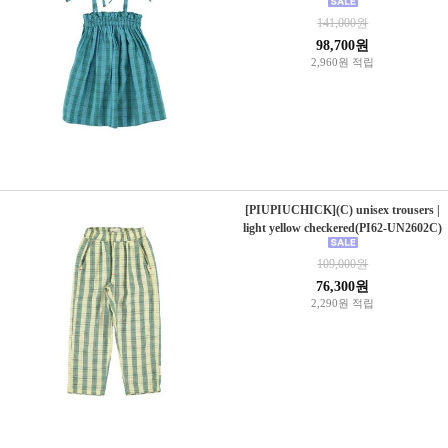
141,000원
98,700원
2,960원 적립
[PIUPIUCHICK](C) unisex trousers |
light yellow checkered(PI62-UN2602C)
109,000원
76,300원
2,290원 적립