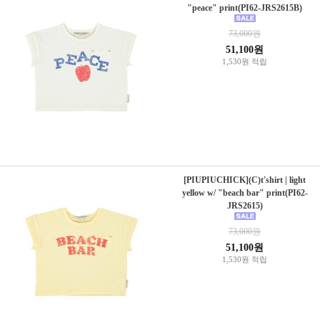
"peace" print(PI62-JRS2615B)
73,000원
51,100원
1,530원 적립
[PIUPIUCHICK](C)t'shirt | light
yellow w/ "beach bar" print(PI62-
JRS2615)
73,000원
51,100원
1,530원 적립